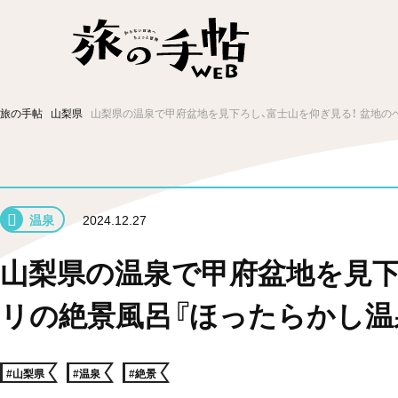
温泉
グルメ
街歩き
ニュース
旅の手帖
山梨県
山梨県の温泉で甲府盆地を見下ろし、富士山を仰ぎ見る！ 盆地の
新着記事
温泉
2024.12.27
山梨県の温泉で甲府盆地を見下
リの絶景風呂『ほったらかし温
#山梨県
#温泉
#絶景