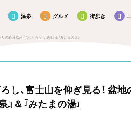
温泉
グルメ
街歩き
ヘリの絶景風呂『ほったらかし温泉』＆『みたまの湯』
ろし、富士山を仰ぎ見る！ 盆地
泉』＆『みたまの湯』