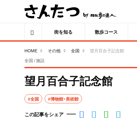
街を知る
散歩コース
HOME
その他
全国
望月百合子記念館
全国 / 施設
望月百合子記念館
#全国
#博物館・美術館
この記事をシェア