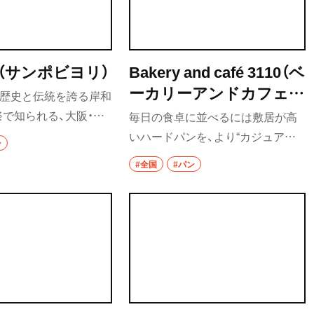
をえらぶ楽しさにもワクワクする
メの心臓の刺し身「シ
と県外からもたくさんのお客様が
、圧倒されるような雰
押し寄せる人気店だ。
で、珍しくておいしい料
（サンポビヨリ）
Bakery and café 3110（ベ
ける。
ーカリーアンドカフェサ
の歴史と伝統を誇る岸和
イトウ）
で知られる、大阪・岸
毎日の食卓に並べるには敷居が高
るパン屋さん。国産小
いハードパンを、より“カジュアル
ン
食パンやハード系パン、
に” 楽しめるパン屋さんが仙台にあ
#全国
#パン
りのタルティーヌなど、
る。有名店や数々のパン屋で経験
高じてパン屋になった
を積んだオーナーシェフが、自身の
わりが詰まったバラエ
地元でハードパンに賭けて開業。
パンが並びます。対面
手に取りやすい価格と、丁寧なコミ
い接客は、地元の人にも
ュニケーションが、ハードパンへの
は不定期で地域のイベ
敷居を低くしてくれる。本格的な
しています。
カンパーニュやバゲットを気軽に
味わうなら、仙台駅から少し足を伸