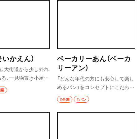
せいかえん）
ベーカリーあん（ベーカ
リーアン）
街、大街道から少し外れ
ある、一見物置き小屋の
「どんな年代の方にも安心して楽し
店。もつ煮込みは、一
めるパン」をコンセプトにこだわり
酒屋
に加え、フワ（牛の肺
の材料と製法で約70種類ものライ
#全国
#パン
）、ハチノス（牛の第2
ンナップを揃えるパン屋さん。食
ホルモン）など珍しい内
パンやバゲットのほかに、子ども向
った煮にした一品で、そ
けのミニメロンパンや日替わりの
らかく煮込まれており、
ベーグルなど、足を運ぶたびにパン
味が強めでおいしい。