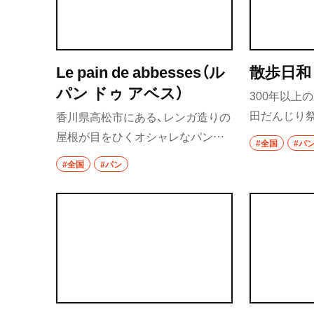
そのほか、サ
ンサシ」など
囲気の店内
Le pain de abbesses（ル
散歩日和
理をいただ
パン ドゥ アベス）
300年以上
田だんじり祭
香川県高松市にある、レンガ造りの
和田市にあ
屋根が目をひくオシャレなパン屋
#全国
#パ
麦を使った
さん。小麦やバターなどの素材は
#全国
#パン
野菜たっぷ
もちろん、見た目にもこだわった個
パン好きが
性的なパンをつくっています。香
店主のこだ
川県のパン屋さんの中では異色の
ティ豊かな
存在のため、オープン当初は“ペリ
販売の明る
ー来航”とウワサになったそう。店
人気。土日
内に足を踏みいれた途端、思わず歓
ントに出店
声が上がるほど、充実したラインナ
ップでたくさんのお客様を魅了し