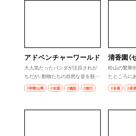
アドベンチャーワールド
清香園（
大人気だったパンダが注目されが
松山の繁華
ちだが、動物たちの自然な姿を観察
たところに
できる「サファリワールド」、マリン
ような外観の
#和歌山県
#全国
#施設
#旅行
#全国
#居
ライブが楽しめる「マリンワール
般的なモツ肉
ド」など見どころ多数。
にあたる部位
胃袋にある
臓部位をご
れぞれが柔
味付けも甘