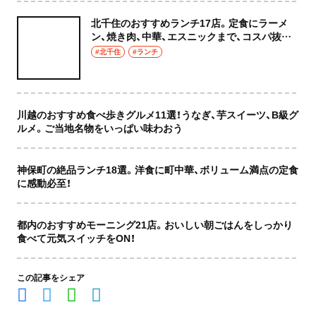
北千住のおすすめランチ17店。定食にラーメ
ン、焼き肉、中華、エスニックまで、コスパ抜群
な店もおしゃれな店も網羅してご紹介！
#北千住
#ランチ
川越のおすすめ食べ歩きグルメ11選！うなぎ、芋スイーツ、B級グ
ルメ。ご当地名物をいっぱい味わおう
神保町の絶品ランチ18選。洋食に町中華、ボリューム満点の定食
に感動必至！
都内のおすすめモーニング21店。おいしい朝ごはんをしっかり
食べて元気スイッチをON！
この記事をシェア