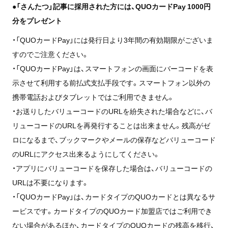
●「さんたつ」記事に採用された方には、QUOカード
Pay
1000円
分をプレゼント
・「QUOカード
Pay
」には発行日より3年間の有効期限がございま
すのでご注意ください。
・「QUOカード
Pay
」は、スマートフォンの画面にバーコードを表
示させて利用する前払式支払手段です。スマートフォン以外の
携帯電話およびタブレットではご利用できません。
・お送りしたバリューコードのURLを紛失された場合などに、バ
リューコードのURLを再発行することは出来ません。残高がゼ
ロになるまで、ブックマークやメールの保存などバリューコード
のURLにアクセス出来るようにしてください。
・アプリにバリューコードを保存した場合は、バリューコードの
URLは不要になります。
・「QUOカード
Pay
」は、カードタイプのQUOカードとは異なるサ
ービスです。カードタイプのQUOカード加盟店ではご利用でき
ない場合があるほか、カードタイプのQUOカードの残高を移行、