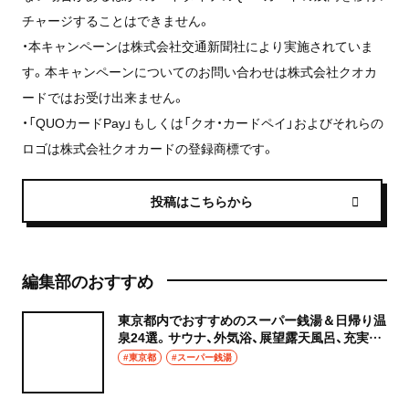
チャージすることはできません。
・本キャンペーンは株式会社交通新聞社により実施されていま
す。本キャンペーンについてのお問い合わせは株式会社クオカ
ードではお受け出来ません。
・「QUOカード
Pay
」もしくは「クオ・カードペイ」およびそれらの
ロゴは株式会社クオカードの登録商標です。
投稿はこちらから
編集部のおすすめ
東京都内でおすすめのスーパー銭湯＆日帰り温
泉24選。サウナ、外気浴、展望露天風呂、充実の
癒やし空間へ
#東京都
#スーパー銭湯