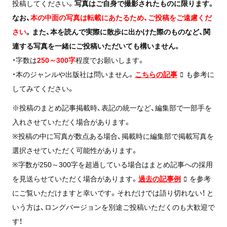
投稿してください。
写真はご自身で撮影されたものに限ります。
なお、
本の中面の写真は転載にあたるため、ご投稿をご遠慮くだ
さい
。
また、本を読んで実際に散歩に出かけた際のものなど、関
連する写真を一緒にご投稿いただいても構いません。
・字数は
250～300字
程度でお願いします。
・本のジャンルや出版社は問いません。
こちらの記事
も参考に
してみてください。
※投稿のまとめ記事掲載時、表記の統一など、編集部で一部手を
入れさせていただく場合があります。
※投稿の中に写真が数点ある場合、掲載時に編集部で掲載写真を
選択させていただく可能性があります。
※字数が
250～300字を超過している場合はまとめ記事への採用
を見送らせていただく場合があります。
過去の記事例
を参考
にご覧いただけますと幸いです。それだけでは語り切れない！ と
いう方は、ロングバージョンを別途ご投稿いただくのも大歓迎で
す！