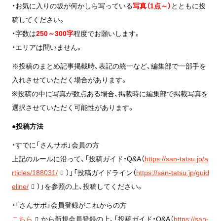
・お気に入りの坂が何かしら写っている
写真（1点～）
とともに投
稿してください。
・字数は
250～300字
程度でお願いします。
・エリアは問いません。
※投稿のまとめ記事掲載時、表記の統一など、編集部で一部手を
入れさせていただく場合があります。
※投稿の中に写真が数点ある場合、掲載時に編集部で掲載写真を
選択させていただく可能性があります。
●投稿方法
・すでに「さんサポ」会員の方
上記のルールに沿って、「投稿ガイド・Q&A（
https://san-tatsu.jp/a
rticles/188031/
）」「投稿ガイドライン（
https://san-tatsu.jp/guid
eline/
）」を参照の上、投稿してください。
・「さんサポ」会員登録がこれからの方
こちら
から新規会員登録の上、「投稿ガイド・Q&A（
https://san-