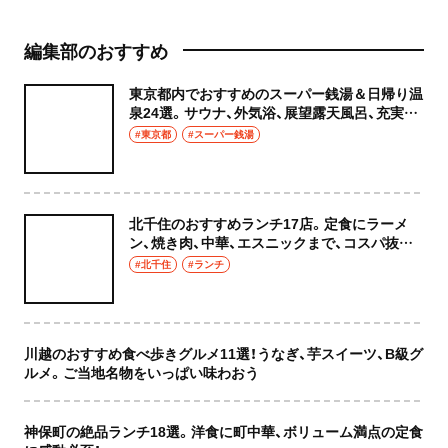
編集部のおすすめ
東京都内でおすすめのスーパー銭湯＆日帰り温
泉24選。サウナ、外気浴、展望露天風呂、充実の
癒やし空間へ
#東京都
#スーパー銭湯
北千住のおすすめランチ17店。定食にラーメ
ン、焼き肉、中華、エスニックまで、コスパ抜群
な店もおしゃれな店も網羅してご紹介！
#北千住
#ランチ
川越のおすすめ食べ歩きグルメ11選！うなぎ、芋スイーツ、B級グ
ルメ。ご当地名物をいっぱい味わおう
神保町の絶品ランチ18選。洋食に町中華、ボリューム満点の定食