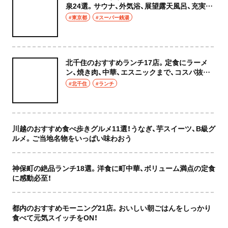
泉24選。サウナ、外気浴、展望露天風呂、充実の
癒やし空間へ
#東京都
#スーパー銭湯
北千住のおすすめランチ17店。定食にラーメ
ン、焼き肉、中華、エスニックまで、コスパ抜群
な店もおしゃれな店も網羅してご紹介！
#北千住
#ランチ
川越のおすすめ食べ歩きグルメ11選！うなぎ、芋スイーツ、B級グ
ルメ。ご当地名物をいっぱい味わおう
神保町の絶品ランチ18選。洋食に町中華、ボリューム満点の定食
に感動必至！
都内のおすすめモーニング21店。おいしい朝ごはんをしっかり
食べて元気スイッチをON！