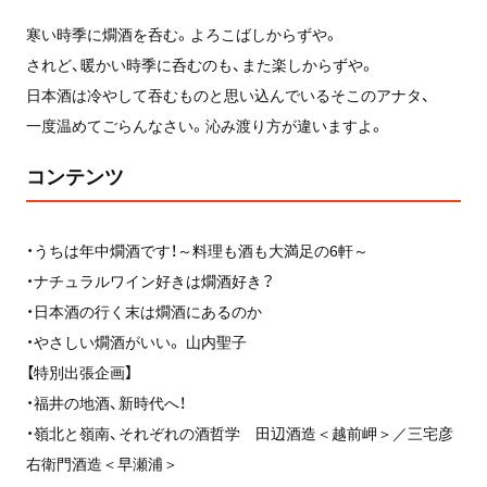
寒い時季に燗酒を呑む。よろこばしからずや。
されど、暖かい時季に呑むのも、また楽しからずや。
日本酒は冷やして吞むものと思い込んでいるそこのアナタ、
一度温めてごらんなさい。沁み渡り方が違いますよ。
コンテンツ
・うちは年中燗酒です！～料理も酒も大満足の6軒～
・ナチュラルワイン好きは燗酒好き？
・日本酒の行く末は燗酒にあるのか
・やさしい燗酒がいい。 山内聖子
【特別出張企画】
・福井の地酒、新時代へ！
・嶺北と嶺南、それぞれの酒哲学 田辺酒造＜越前岬＞／三宅彦
右衛門酒造＜早瀬浦＞