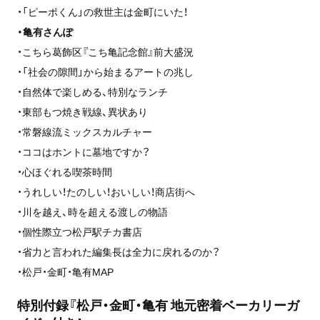
・「ピーポくん」の救世主は金町にいた！
・亀有さんぽ
・こちら葛飾区『こち亀記念館』前大盛況
・「社会の隙間」から始まるアートの兆し
・自然体で楽しめる、特別なランチ
・東部もつ焼き戦線、異状あり
・常磐線流ミックスカルチャー
・ココはホントに墓地ですか？
・心ほぐれる喫茶時間
・うれしい！たのしい！おいしい！商店街へ
・川を越え、時を超える渡しの物語
・個性際立つ松戸駅チカ書店
・省力と言われた編集長は全力に戻れるのか？
・松戸・金町・亀有MAP
特別付録『松戸・金町・亀有 地元密着ベーカリーガ