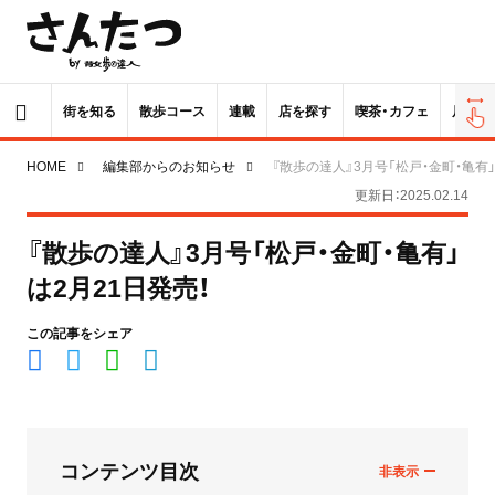
街を知る
散歩コース
連載
店を探す
喫茶・カフェ
居酒屋
HOME
編集部からのお知らせ
『散歩の達人』3月号「松戸・金町・亀有」
更新日：2025.02.14
『散歩の達人』3月号「松戸・金町・亀有」
は2月21日発売！
この記事をシェア
コンテンツ目次