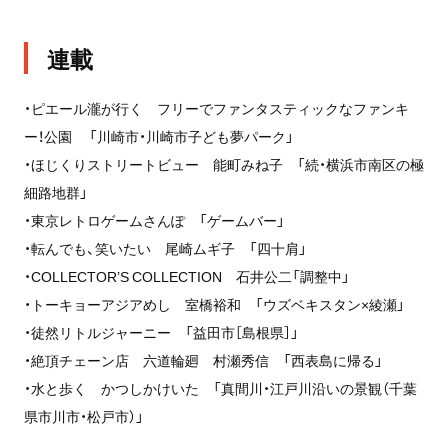
連載
・ピエール瀧が行く フリーでファンタスティックなファンキ
ー！公園 「川崎市・川崎市子ども夢パーク」
・ほじくりストリートビュー 能町みね子 「続・横浜市南区の極
細路地群」
・東京レトロゲームさんぽ 「ゲームバー」
・転んでも、笑いたい 尾崎ムギ子 「四十肩」
・COLLECTOR’S COLLECTION 石井公二「調整中」
・トーキョーアジアめし 室橋裕和 「ウズベキスタン×綾瀬」
・徒然リトルジャーニー 「益田市［島根県］」
・絶頂チェーン店 六道輪廻 村瀬秀信 「西表島に帰る」
・水と歩く かつしかけいた 「真間川・江戸川沿いの景観（千葉
県市川市・松戸市）」