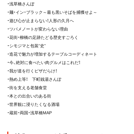
・浅草橋さんぽ
・麺・イン・ブラック～最も黒いそばを捕獲せよ～
・遊び心が止まらない！人形の久月へ
・ツバメノートが変わらない理由
・花街・柳橋の足跡たどる歴史すごろく
・シモジマと包装“史”
・造花で魅力が増加するテーブルコーディネート
・今、絶対に食べたい肉グルメはこれだ！
・我が道を行くピザだらけ！
・熱め上等！ 下町銭湯さんぽ
・街を支える老舗食堂
・本との出合いのある街
・世界観に浸りたくなる酒場
・蔵前・両国・浅草橋MAP