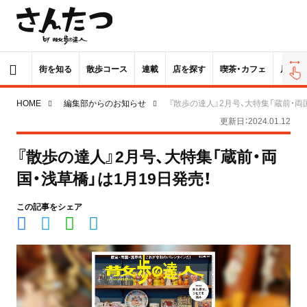
街を知る
散歩コース
連載
店を探す
喫茶・カフェ
居酒屋
HOME
編集部からのお知らせ
『散歩の達人』2月号、大特集「蔵前・両
更新日：2024.01.12
『散歩の達人』2月号、大特集「蔵前・両
国・浅草橋」は1月19日発売！
この記事をシェア