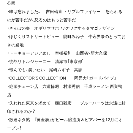
公園
・味は忘れました。 吉田靖直 トリプルファイヤー 怒られる
のが苦手だが、怒るのはもっと苦手だ
・さんぽの壺 オギリマサホ ワクワクするタマゴデザイン
・ほじくりストリートビュー 能町みね子 牛込界隈のとってお
きの路地
・トーキョーアジアめし 室橋裕和 山西省×新大久保
・徒然リトルジャーニー 清瀬市［東京都］
・転んでも、笑いたい 尾崎ムギ子 高志
・COLLECTOR’S COLLECTION 岡元大「ガードパイプ」
・絶頂チェーン店 六道輪廻 村瀬秀信 千成ラーメン 西巣鴨
店
・失われた東京を求めて 樋口毅宏 ブルーハーツは永遠に封
印されるのか？
・散達ネタ帖 『黄金湯』がビール醸造所＆ビアバーを12月にオ
ープン！