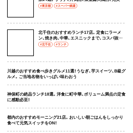
癒やし空間へ
#東京都
#スーパー銭湯
北千住のおすすめランチ17店。定食にラーメ
ン、焼き肉、中華、エスニックまで、コスパ抜群
な店もおしゃれな店も網羅してご紹介！
#北千住
#ランチ
川越のおすすめ食べ歩きグルメ11選！うなぎ、芋スイーツ、B級グ
ルメ。ご当地名物をいっぱい味わおう
神保町の絶品ランチ18選。洋食に町中華、ボリューム満点の定食
に感動必至！
都内のおすすめモーニング21店。おいしい朝ごはんをしっかり
食べて元気スイッチをON！