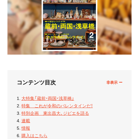
コンテンツ目次
大特集「蔵前・両国・浅草橋」
特集 これが令和のバレンタインだ！
特別企画 東出昌大、ジビエを語る
連載
情報
購入はこちら