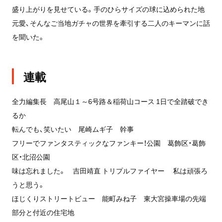
盛り上がりを見せている。手のひらサイズの球に込められた地
元愛、そんなご当地ガチャの世界を牽引する二人のキーマンに話
を聞いた。
連載
全力編集長 高尾山１～6号路＆稲荷山コース 1日で全踏破でき
るか
転んでも、笑いたい 尾崎ムギ子 幹事
フリーでファンタスティックなファンキー！公園 葛飾区・葛飾
区・北沼公園
味は忘れました。 吉田靖直 トリプルファイヤー 私は頑張ろ
うと思う。
ほじくりストリートビュー 能町みね子 東大宮操車場の先端
部分と付近の住宅地