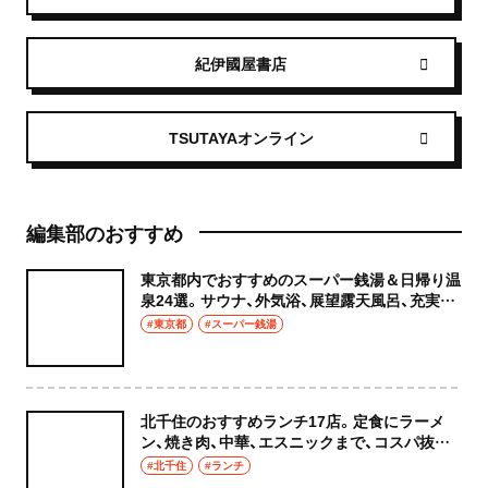
紀伊國屋書店
TSUTAYAオンライン
編集部のおすすめ
東京都内でおすすめのスーパー銭湯＆日帰り温
泉24選。サウナ、外気浴、展望露天風呂、充実の
癒やし空間へ
#東京都
#スーパー銭湯
北千住のおすすめランチ17店。定食にラーメ
ン、焼き肉、中華、エスニックまで、コスパ抜群
な店もおしゃれな店も網羅してご紹介！
#北千住
#ランチ