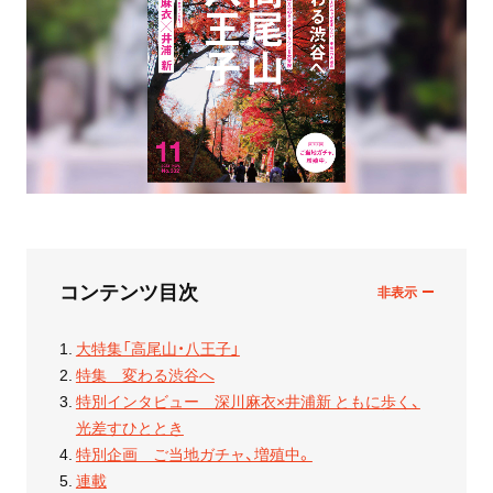
コンテンツ目次
大特集「高尾山・八王子」
特集 変わる渋谷へ
特別インタビュー 深川麻衣×井浦新 ともに歩く、
光差すひととき
特別企画 ご当地ガチャ、増殖中。
連載