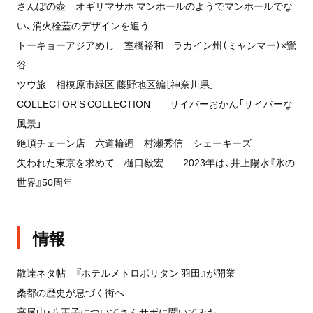
さんぽの壺 オギリマサホ マンホールのようでマンホールでな
い、消火栓蓋のデザインを追う
トーキョーアジアめし 室橋裕和 ラカイン州（ミャンマー）×鶯
谷
ツウ旅 相模原市緑区 藤野地区編［神奈川県］
COLLECTOR’S COLLECTION サイバーおかん「サイバーな
風景」
絶頂チェーン店 六道輪廻 村瀬秀信 シェーキーズ
失われた東京を求めて 樋口毅宏 2023年は、井上陽水『氷の
世界』50周年
情報
散達ネタ帖 『ホテルメトロポリタン 羽田』が開業
桑都の歴史が息づく街へ
高尾山・八王子についてさんサポに聞いてみた