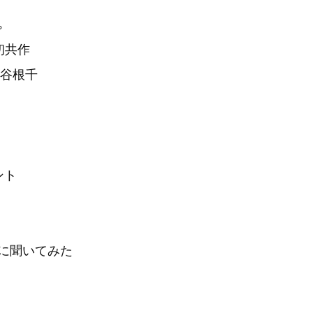
。
初共作
な谷根千
ント
ポに聞いてみた