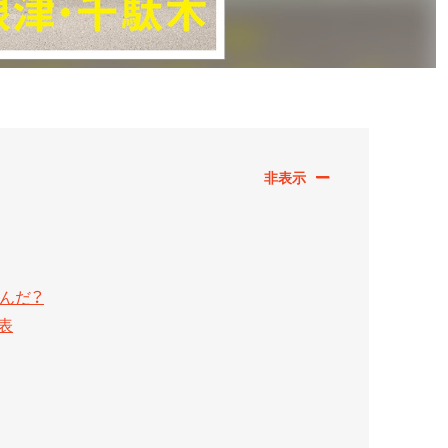
んだ？
表