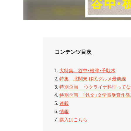
コンテンツ目次
大特集 谷中・根津・千駄木
特集 北関東 移民グルメ最前線
特別企画 ウクライナ料理ってな
特別企画 「鉄文」文学賞受賞作発
連載
情報
購入はこちら