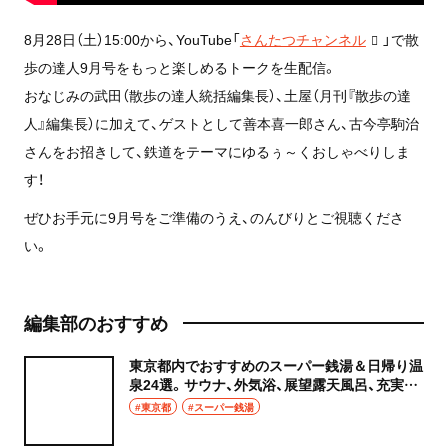
8月28日（土）15:00から、YouTube「
さんたつチャンネル
」で散
歩の達人9月号をもっと楽しめるトークを生配信。
おなじみの武田（散歩の達人統括編集長）、土屋（月刊『散歩の達
人』編集長）に加えて、ゲストとして善本喜一郎さん、古今亭駒治
さんをお招きして、鉄道をテーマにゆるぅ～くおしゃべりしま
す！
ぜひお手元に9月号をご準備のうえ、のんびりとご視聴くださ
い。
編集部のおすすめ
東京都内でおすすめのスーパー銭湯＆日帰り温
泉24選。サウナ、外気浴、展望露天風呂、充実の
癒やし空間へ
#東京都
#スーパー銭湯