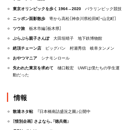
東京オリンピックを歩く 1964→2020
パラリンピック競技
ニッポン面影散歩
寄から高松［神奈川県松田町・山北町］
ツウ旅
栃木市編［栃木県］
ぶらぶら親子さんぽ
大田垣晴子 地下鉄博物館
絶頂チェーン店
ビッグバン 村瀬秀信 岐阜タンメン
おやつマニア
シナモンロール
失われた東京を求めて
樋口毅宏 UWFは僕たちの学生運
動だった
情報
散達ネタ帖
『日本橋南詰盛況之圖』公開中
［惜別企画］ さよなら、『徳兵衛』