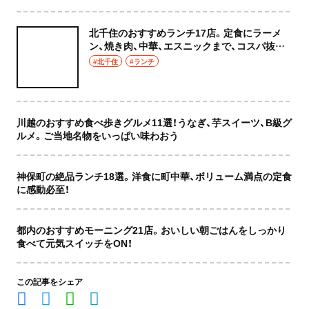
北千住のおすすめランチ17店。定食にラーメ
ン、焼き肉、中華、エスニックまで、コスパ抜群
な店もおしゃれな店も網羅してご紹介！
#北千住
#ランチ
川越のおすすめ食べ歩きグルメ11選！うなぎ、芋スイーツ、B級グ
ルメ。ご当地名物をいっぱい味わおう
神保町の絶品ランチ18選。洋食に町中華、ボリューム満点の定食
に感動必至！
都内のおすすめモーニング21店。おいしい朝ごはんをしっかり
食べて元気スイッチをON！
この記事をシェア