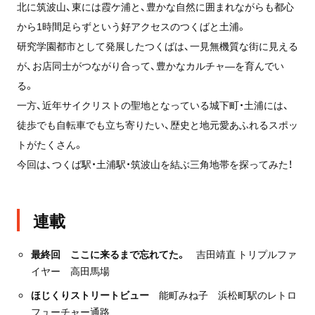
北に筑波山、東には霞ケ浦と、豊かな自然に囲まれながらも都心
から1時間足らずという好アクセスのつくばと土浦。
研究学園都市として発展したつくばは、一見無機質な街に見える
が、お店同士がつながり合って、豊かなカルチャ―を育んでい
る。
一方、近年サイクリストの聖地となっている城下町・土浦には、
徒歩でも自転車でも立ち寄りたい、歴史と地元愛あふれるスポッ
トがたくさん。
今回は、つくば駅・土浦駅・筑波山を結ぶ三角地帯を探ってみた！
連載
最終回 ここに来るまで忘れてた。
吉田靖直 トリプルファ
イヤー 高田馬場
ほじくりストリートビュー
能町みね子 浜松町駅のレトロ
フューチャー通路