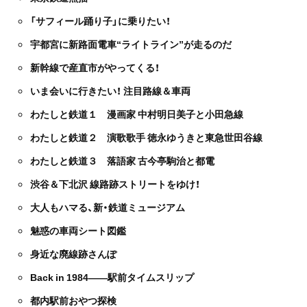
「サフィール踊り子」に乗りたい！
宇都宮に新路面電車“ライトライン”が走るのだ
新幹線で産直市がやってくる！
いま会いに行きたい！ 注目路線＆車両
わたしと鉄道１ 漫画家 中村明日美子と小田急線
わたしと鉄道２ 演歌歌手 徳永ゆうきと東急世田谷線
わたしと鉄道３ 落語家 古今亭駒治と都電
渋谷＆下北沢 線路跡ストリートをゆけ！
大人もハマる、新・鉄道ミュージアム
魅惑の車両シート図鑑
身近な廃線跡さんぽ
Back in 1984――駅前タイムスリップ
都内駅前おやつ探検