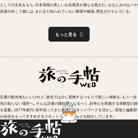
としての文化をもち、日本屈指の美しい山岳風景が連なる風土だ。おなじみの山々や
高原の向こう側には、まだまだ知られていない眺望や秘湯、歴史がひそんでいる。
もっと見る
定番の観光地もいいけれど、旅先では少し冒険するつもりで新しい体験を、もう一歩
先の知らない場所へ。そんな読者の羅針盤となるべく、好奇心を刺激する体験型の旅
を提案。1977年創刊、長年培ってきた各地とのネットワークを活かし、現地と編集部
が自信をもってすすめするスポット・イベントなどを紹介しています。