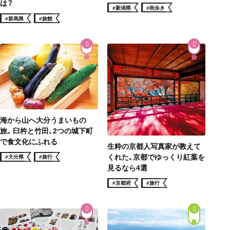
は？
#新潟県
#街歩き
#群馬県
#旅館
海から山へ大分うまいもの
旅。臼杵と竹田、2つの城下町
で食文化にふれる
生粋の京都人写真家が教えて
くれた、京都でゆっくり紅葉を
#大分県
#旅行
見るなら4選
#京都府
#旅行
街歩き