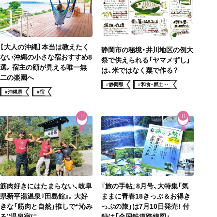
【大人の沖縄】本当は教えたく
静岡市の秘境・井川地区の例大
ない沖縄の小さな宿おすすめ8
祭で供えられる「ヤマメずし」
選。宿主の顔が見える唯一無
は、米ではなく粟で作る？
二の楽園へ
#静岡県
#和食・郷土料
理
#沖縄県
#宿
筋肉好きにはたまらない、岐阜
『旅の手帖』8月号、大特集「気
県新平湯温泉『田島館』。大好
ままに青春18きっぷ＆お得き
きな「筋肉と自然」推しで“沁み
っぷの旅」は7月10日発売！ 付
る”温泉宿に
録は「全国鉄道路線図」