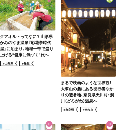
クアオルトってなに？ 山形県
かみのやま温泉『彩花亭時代
屋』に泊まり、地域一帯で盛り
上げる“健康に気づく”旅へ
#山形県
#旅館
まるで映画のような世界観！
大峯山の麓にある役行者ゆか
りの避暑地、奈良県天川村・洞
川（どろがわ）温泉へ
#奈良県
#街歩き