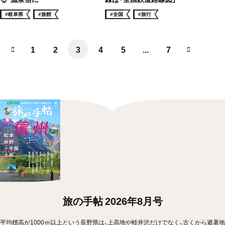
#岐阜県
#旅館
#全国
#旅行
1
2
3
4
5
...
7
旅の手帖 2026年8月号
平均標高が1000ｍ以上という長野県は、上高地や軽井沢だけでなく、古くから避暑地