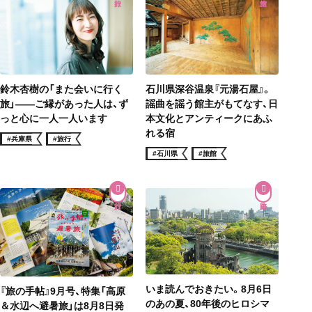
鈴木杏樹の「また会いに行く
石川県深谷温泉『元湯石屋』。
旅」——ご縁があった人は、ず
謡曲を謡う館主がもてなす、日
っと心に一人一人います
本文化とアンティークにあふ
れる宿
#兵庫県
#旅行
#石川県
#旅館
いま読んでおきたい。8月6日
『旅の手帖』9月号、特集「高原
のあの夏、80年後のヒロシマ
＆水辺へ避暑旅」は8月8日発