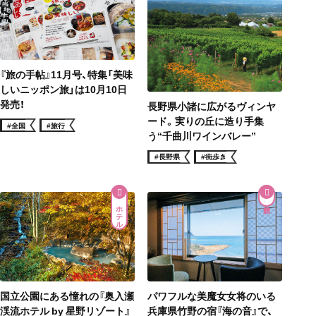
『旅の手帖』11月号、特集「美味
しいニッポン旅」は10月10日
発売！
長野県小諸に広がるヴィンヤ
ード。実りの丘に造り手集
#全国
#旅行
う“千曲川ワインバレー”
#長野県
#街歩き
ホテル
パワフルな美魔女女将のいる
国立公園にある憧れの『奥入瀬
兵庫県竹野の宿『海の音』で、
渓流ホテル by 星野リゾート』