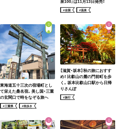
泉100』は11月13日発売！
#全国
#温泉
街歩き
【滋賀・坂本】秋の旅におすす
め！ 比叡山の麓の門前町を歩
く。坂本比叡山口駅から日帰
東海道五十三次の宿場町とし
りさんぽ
て栄えた桑名宿。美し国・三重
の玄関口で時をなぞる旅へ
#旅行
#三重県
#街歩き