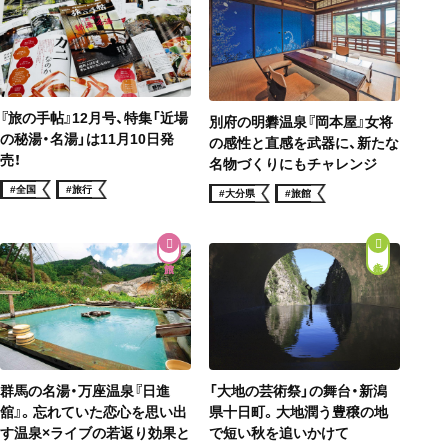
『旅の手帖』12月号、特集「近場
別府の明礬温泉『岡本屋』女将
の秘湯・名湯」は11月10日発
の感性と直感を武器に、新たな
売！
名物づくりにもチャレンジ
#全国
#旅行
#大分県
#旅館
街歩き
「大地の芸術祭」の舞台・新潟
群馬の名湯・万座温泉『日進
県十日町。大地潤う豊穣の地
舘』。忘れていた恋心を思い出
で短い秋を追いかけて
す温泉×ライブの若返り効果と