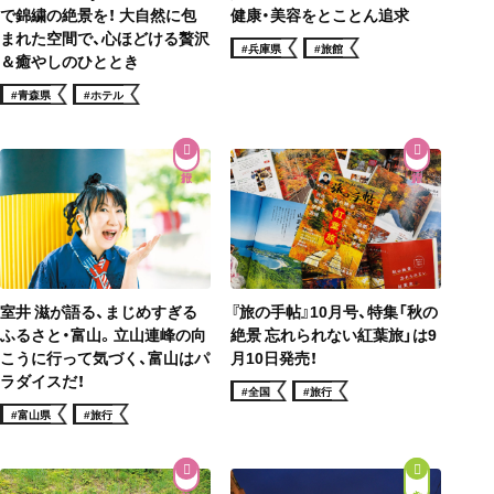
健康・美容をとことん追求
で錦繍の絶景を！ 大自然に包
まれた空間で、心ほどける贅沢
#兵庫県
#旅館
＆癒やしのひととき
#青森県
#ホテル
室井 滋が語る、まじめすぎる
『旅の手帖』10月号、特集「秋の
ふるさと・富山。立山連峰の向
絶景 忘れられない紅葉旅」は9
こうに行って気づく、富山はパ
月10日発売！
ラダイスだ！
#全国
#旅行
#富山県
#旅行
街歩き