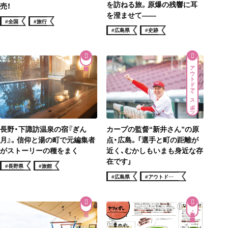
を訪ねる旅。原爆の残響に耳
売！
を澄ませて——
#全国
#旅行
#広島県
#史跡
アウトドア・スポーツ
長野・下諏訪温泉の宿『ぎん
カープの監督“新井さん”の原
月』。信仰と湯の町で元編集者
点・広島。「選手と町の距離が
がストーリーの種をまく
近く、むかしもいまも身近な存
在です」
#長野県
#旅館
#広島県
#アウトドア・
スポーツ
和食・郷土料理