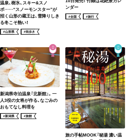
10日発売！ 付録は花絶景カレ
温泉、樹氷、スキー&スノ
ンダー
ボ……“スノーモンスター”が
招く山形の蔵王は、雪降りしき
#全国
#旅行
る冬こそ熱い！
#山形県
#街歩き
新潟県寺泊温泉『北新館』。一
人3役の女将が作る、なごみの
おもてなし料理を
#新潟県
#旅館
旅の手帖MOOK『秘湯 濃い温