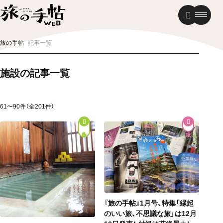
温泉
グルメ
街歩き
旅の手帖
記事一覧
ニュース
施設の記事一覧
新着記事
61〜90件（全201件）
街歩き
『旅の手帖』1月号、特集「縁起
のいい旅、不思議な旅」は12月