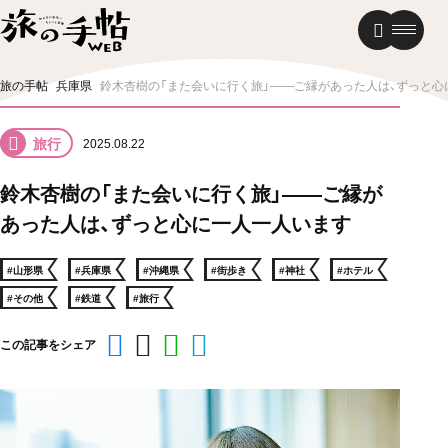
温泉
グルメ
街歩き
旅の手帖
兵庫県
鈴木杏樹の「また会いに行く旅」——ご縁があった人は、ずっと心
ニュース
旅行
2025.08.22
新着記事
鈴木杏樹の「また会いに行く旅」——ご縁が
あった人は、ずっと心に一人一人います
#山形県
#兵庫県
#沖縄県
#街歩き
#神社
#ホテル
#その他
#鉄道
#旅行
この記事をシェア