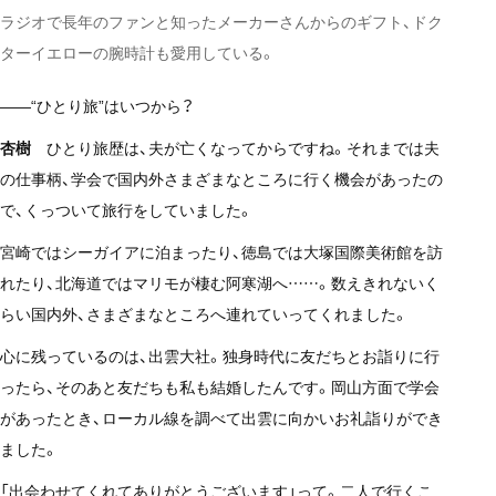
ラジオで長年のファンと知ったメーカーさんからのギフト、ドク
ターイエローの腕時計も愛用している。
——“ひとり旅”はいつから？
杏樹
ひとり旅歴は、夫が亡くなってからですね。それまでは夫
の仕事柄、学会で国内外さまざまなところに行く機会があったの
で、くっついて旅行をしていました。
宮崎ではシーガイアに泊まったり、徳島では大塚国際美術館を訪
れたり、北海道ではマリモが棲む阿寒湖へ……。数えきれないく
らい国内外、さまざまなところへ連れていってくれました。
心に残っているのは、出雲大社。独身時代に友だちとお詣りに行
ったら、そのあと友だちも私も結婚したんです。岡山方面で学会
があったとき、ローカル線を調べて出雲に向かいお礼詣りができ
ました。
「出会わせてくれてありがとうございます」って。二人で行くこ