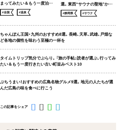
まってみたい＆もう一度泊ま
選。東西“サウナの聖地”から
りたい 温泉宿ベスト10
サウナー憧れのロケ地まで、冬
#全国
#温泉
#静岡県
#サウナ
でも滝汗！
ちゃんぽん王国・九州のおすすめ8選。長崎、天草、武雄、戸畑な
ど各地の個性を味わう至極の一杯を
タイムトリップ気分でぶらり。『旅の手帖』読者が選ぶ、行ってみ
たい＆もう一度行きたい古い町並みベスト10
ぶちうまい！おすすめの広島名物グルメ9選。地元の人たちが選
んだ広島の味を食べに行こう
この記事をシェア