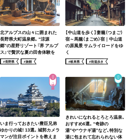
北アルプスの山々に囲まれた
【中山道を歩く】妻籠（つまご）
長野県大町温泉郷。“涼源
宿～馬籠（まごめ）宿｜中山道
郷”の星野リゾート『界 アルプ
の原風景 サムライロードをゆ
ス』で贅沢な夏の田舎体験を
く
#長野県
#旅館
#岐阜県
#街道歩き
城・城跡
きれいになれるとろとろ温泉、
いま行っておきたい豊臣兄弟
おすすめ6選。“奇跡の
ゆかりの城！ 13選。城郭カメラ
湯”や“ウナギ湯”など、特別な
マンが注目ポイントを教えま
湯に包まれて忘れられない体