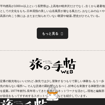
平均標高が1000ｍ以上という長野県は、上高地や軽井沢だけでなく、古くから避暑地
としての文化をもち、日本屈指の美しい山岳風景が連なる風土だ。おなじみの山々や
高原の向こう側には、まだまだ知られていない眺望や秘湯、歴史がひそんでいる。
もっと見る
定番の観光地もいいけれど、旅先では少し冒険するつもりで新しい体験を、もう一歩
先の知らない場所へ。そんな読者の羅針盤となるべく、好奇心を刺激する体験型の旅
を提案。1977年創刊、長年培ってきた各地とのネットワークを活かし、現地と編集部
が自信をもってすすめするスポット・イベントなどを紹介しています。