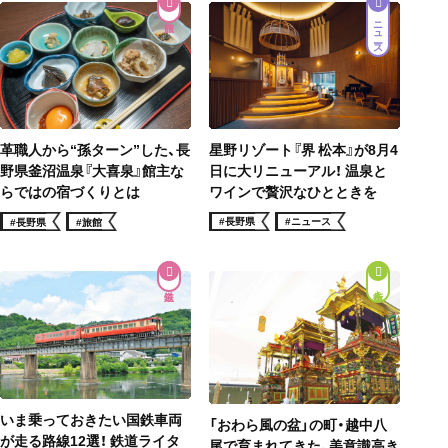
ニュース
星野リゾート『界 松本』が8月4
革職人から“孫ターン”した、長
日に大リニューアル！ 温泉と
野県釜沼温泉『大喜泉』館主な
ワインで贅沢なひとときを
らではの宿づくりとは
#長野県
#ニュース
#長野県
#旅館
街歩き
いま乗っておきたい国鉄車両
「おわら風の盆」の町・越中八
が走る路線12選！ 鉄道ライタ
尾で育まれてきた、美意識高き