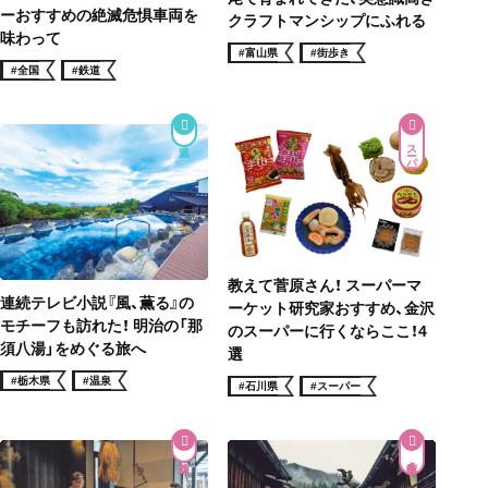
ーおすすめの絶滅危惧車両を
クラフトマンシップにふれる
味わって
#富山県
#街歩き
#全国
#鉄道
スーパー
教えて菅原さん！ スーパーマ
連続テレビ小説『風、薫る』の
ーケット研究家おすすめ、金沢
モチーフも訪れた！ 明治の「那
のスーパーに行くならここ！4
須八湯」をめぐる旅へ
選
#栃木県
#温泉
#石川県
#スーパー
街道歩き