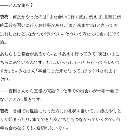
——どんな旅を？
杏樹
何度かやったのは「また会いに行く旅」。例えば、北陸に伝
統工芸を習いに行くお仕事があり、「また来ますね」と言ってお
別れしたけど、なかなか行けない。そういう方たちに会いに行く
旅。
あちらもご都合があるから、とりあえず行ってみて「実はいまこ
ちらに来ているんです。もし、いらっしゃったら行ってもいいで
すか」と。みなさん「本当にまた来た！」って、びっくりされます
（笑）。
——杏樹さんから直接の電話!? 仕事での出会いが一期一会で
ないことが、驚きです。
杏樹
番組でお世話になった方にお礼状を書いて、手紙のやりと
りが始まったり、旅でできた友だちともつながっていくので。何
年も会わなくても、途切れないです。