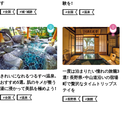
す
験を！
#全国
#城・城跡
#全国
#温泉
一度は泊まりたい憧れの旅籠3
きれいになれるつるすべ温泉、
選！ 長野県・中山道沿いの宿場
おすすめ5選。肌のキメが整う
町で贅沢なタイムトリップス
湯に浸かって美肌を極めよう！
テイを
#全国
#温泉
#長野県
#旅館