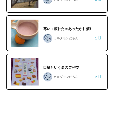
寒い＋疲れた＝あったか甘酒！
カルダモンだもん
1
口福という名のご利益
カルダモンだもん
2