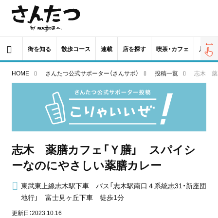
街を知る
散歩コース
連載
店を探す
喫茶・カフェ
居酒屋
HOME
さんたつ公式サポーター（さんサポ）
投稿一覧
志木 薬
志木 薬膳カフェ「Ｙ膳」 スパイシ
ーなのにやさしい薬膳カレー
東武東上線志木駅下車 バス「志木駅南口４系統志31・新座団
地行」 富士見ヶ丘下車 徒歩1分
更新日：2023.10.16