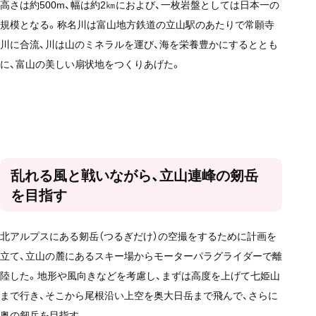
高さは約500m、幅は約2㎞におよび、一枚岩盤としては日本一の
規模となる。称名川は富山地方鉄道の立山駅のあたりで常願寺
川に合流、川は山のミネラルを運び、海を栄養豊かにするととも
に、富山の美しい扇状地をつくりあげた。
乱れる風と戦いながら、立山連峰の剱岳
を目指す
北アルプスにある剱岳（つるぎだけ）の空撮をするために計画を
立て、立山の麓にあるスキー場からモーターパラグライダーで離
陸した。地形や風向きなどを考慮し、まずは高度を上げて七姫山
まで行き、そこから尾根沿い上空を奥大日岳まで飛んで、さらに
奥の剱岳を目指す。