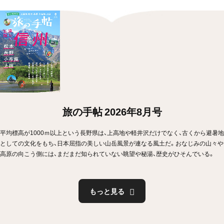
旅の手帖 2026年8月号
平均標高が1000ｍ以上という長野県は、上高地や軽井沢だけでなく、古くから避暑地
としての文化をもち、日本屈指の美しい山岳風景が連なる風土だ。おなじみの山々や
高原の向こう側には、まだまだ知られていない眺望や秘湯、歴史がひそんでいる。
もっと見る