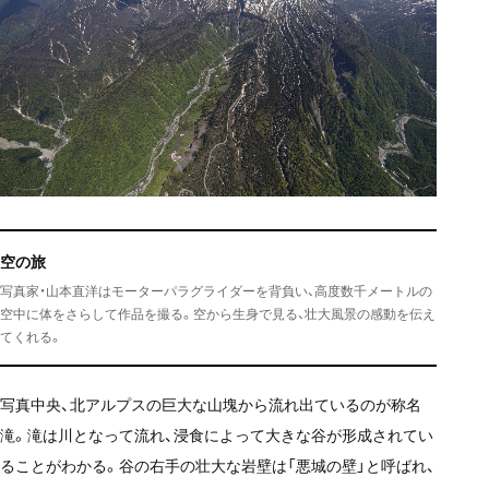
空の旅
写真家・山本直洋はモーターパラグライダーを背負い、高度数千メートルの
空中に体をさらして作品を撮る。空から生身で見る、壮大風景の感動を伝え
てくれる。
写真中央、北アルプスの巨大な山塊から流れ出ているのが称名
滝。滝は川となって流れ、浸食によって大きな谷が形成されてい
ることがわかる。谷の右手の壮大な岩壁は「悪城の壁」と呼ばれ、