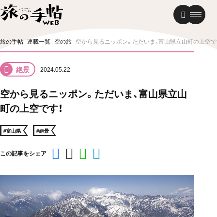
温泉
グルメ
街歩き
旅の手帖
連載一覧
空の旅
空から見るニッポン。ただいま、富山県立山町の上空で
ニュース
絶景
2024.05.22
新着記事
空から見るニッポン。ただいま、富山県立山
町の上空です！
#富山県
#絶景
この記事をシェア