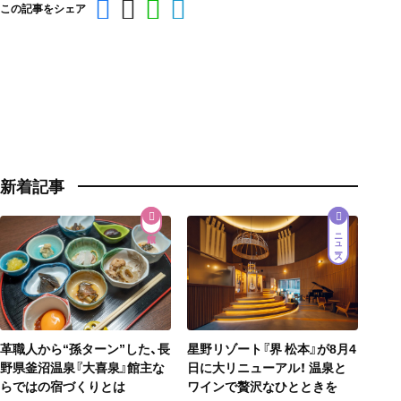
この記事をシェア
新着記事
ニュース
星野リゾート『界 松本』が8月4
革職人から“孫ターン”した、長
日に大リニューアル！ 温泉と
野県釜沼温泉『大喜泉』館主な
ワインで贅沢なひとときを
らではの宿づくりとは