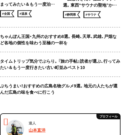
まってみたい＆もう一度泊ま
選。東西“サウナの聖地”から
りたい 温泉宿ベスト10
サウナー憧れのロケ地まで、冬
#全国
#温泉
#静岡県
#サウナ
でも滝汗！
ちゃんぽん王国・九州のおすすめ8選。長崎、天草、武雄、戸畑な
ど各地の個性を味わう至極の一杯を
タイムトリップ気分でぶらり。『旅の手帖』読者が選ぶ、行ってみ
たい＆もう一度行きたい古い町並みベスト10
ぶちうまい！おすすめの広島名物グルメ9選。地元の人たちが選
んだ広島の味を食べに行こう
達人
山本直洋