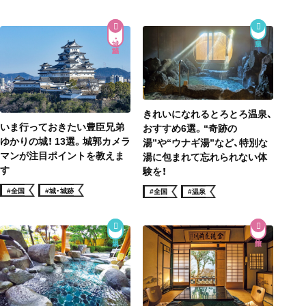
城・城跡
きれいになれるとろとろ温泉、
いま行っておきたい豊臣兄弟
おすすめ6選。“奇跡の
ゆかりの城！ 13選。城郭カメラ
湯”や“ウナギ湯”など、特別な
マンが注目ポイントを教えま
湯に包まれて忘れられない体
す
験を！
#全国
#城・城跡
#全国
#温泉