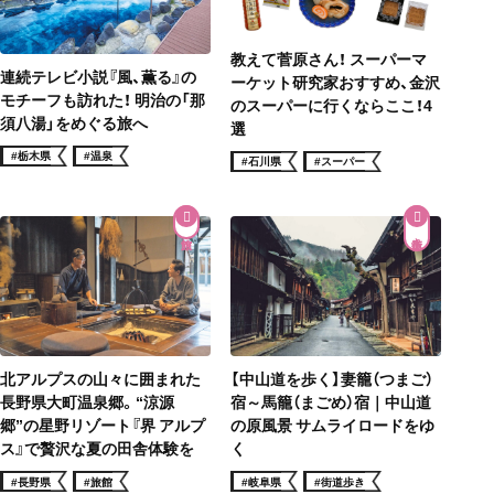
教えて菅原さん！ スーパーマ
連続テレビ小説『風、薫る』の
ーケット研究家おすすめ、金沢
モチーフも訪れた！ 明治の「那
のスーパーに行くならここ！4
須八湯」をめぐる旅へ
選
#栃木県
#温泉
#石川県
#スーパー
街道歩き
北アルプスの山々に囲まれた
【中山道を歩く】妻籠（つまご）
長野県大町温泉郷。“涼源
宿～馬籠（まごめ）宿｜中山道
郷”の星野リゾート『界 アルプ
の原風景 サムライロードをゆ
ス』で贅沢な夏の田舎体験を
く
#長野県
#旅館
#岐阜県
#街道歩き