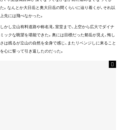
た。なんとか大日岳と奥大日岳の間くらいに辿り着くが、それ以
上先には飛べなかった。
しかし立山有料道路や称名滝、室堂まで、上空から広大でダイナ
ミックな眺望を堪能できた。奥には目標だった剱岳が見え、悔し
さは残るが立山の自然を全身で感じ、またリベンジしに来ること
を心に誓って引き返したのだった。