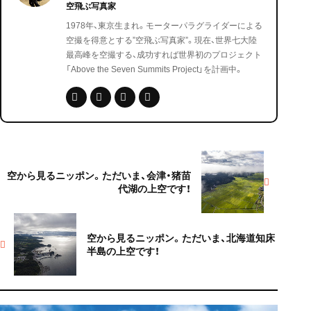
空飛ぶ写真家
1978年、東京生まれ。モーターパラグライダーによる
空撮を得意とする”空飛ぶ写真家”。現在、世界七大陸
最高峰を空撮する、成功すれば世界初のプロジェクト
「Above the Seven Summits Project」を計画中。
空から見るニッポン。ただいま、会津・猪苗
代湖の上空です！
空から見るニッポン。ただいま、北海道知床
半島の上空です！