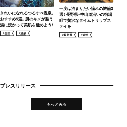
一度は泊まりたい憧れの旅籠3
きれいになれるつるすべ温泉、
選！ 長野県・中山道沿いの宿場
おすすめ5選。肌のキメが整う
町で贅沢なタイムトリップス
湯に浸かって美肌を極めよう！
テイを
#全国
#温泉
#長野県
#旅館
プレスリリース
もっとみる