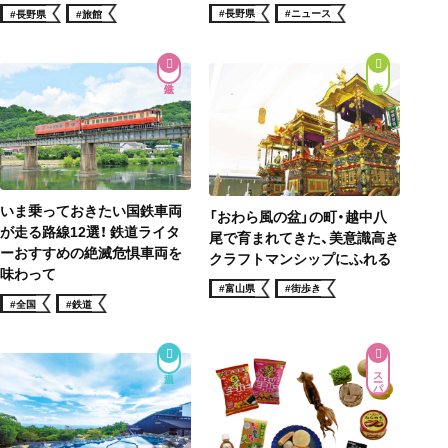
#長野県
#ニュース
#長野県
#旅館
街歩き
いま乗っておきたい国鉄車両
「おわら風の盆」の町・越中八
が走る路線12選！ 鉄道ライタ
尾で育まれてきた、美意識高き
ーおすすめの絶滅危惧車両を
クラフトマンシップにふれる
味わって
#富山県
#街歩き
#全国
#鉄道
スーパー