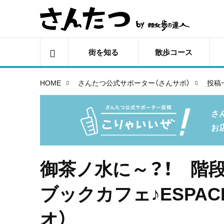
街を知る
散歩コース
HOME
さんたつ公式サポーター（さんサポ）
投稿
さ
お
御茶ノ水に～？！ 階
ブックカフェ♪ESPAC
オ）