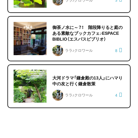
3
御茶ノ水に～？！ 階段降りると庭の
ある素敵なブックカフェ♪ESPACE
BIBLIO（エスパスビブリオ）
ララ♪クロワール
8
大河ドラマ「鎌倉殿の13人」にハマり
中の友と行く鎌倉散策
ララ♪クロワール
4