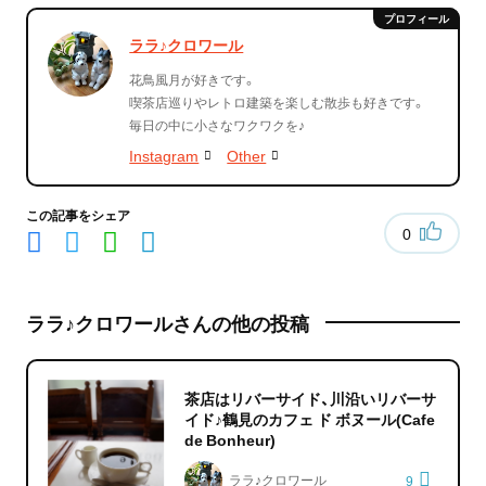
ララ♪クロワール
花鳥風月が好きです。
喫茶店巡りやレトロ建築を楽しむ散歩も好きです。
毎日の中に小さなワクワクを♪
Instagram
Other
この記事をシェア
0
ララ♪クロワールさんの他の投稿
茶店はリバーサイド、川沿いリバーサ
イド♪鶴見のカフェ ド ボヌール(Cafe
de Bonheur)
ララ♪クロワール
9