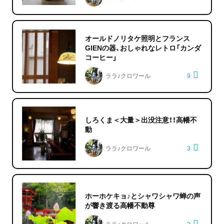
オールドノリタケ照明とフランス
GIENの器、おしゃれなレトロ「カンダ
コーヒー」
ララ♪クロワール
9
しろくま＜大量＞出没注意！！高幡不
動
ララ♪クロワール
3
ホーホケキョ♪とシャワシャワ蝉の声
が響き渡る高幡不動尊
ララ♪クロワール