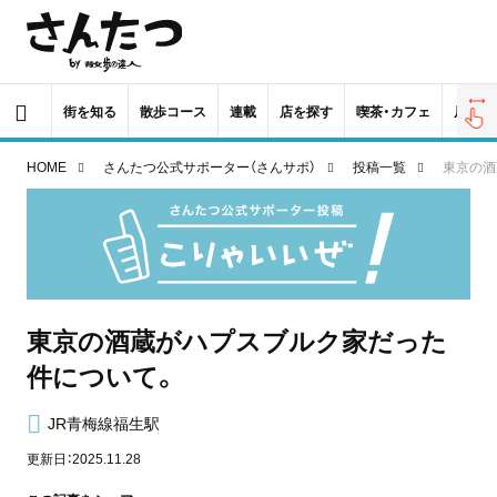
街を知る
散歩コース
連載
店を探す
喫茶・カフェ
居酒屋
HOME
さんたつ公式サポーター（さんサポ）
投稿一覧
東京の酒
東京の酒蔵がハプスブルク家だった
件について。
JR青梅線福生駅
更新日：2025.11.28