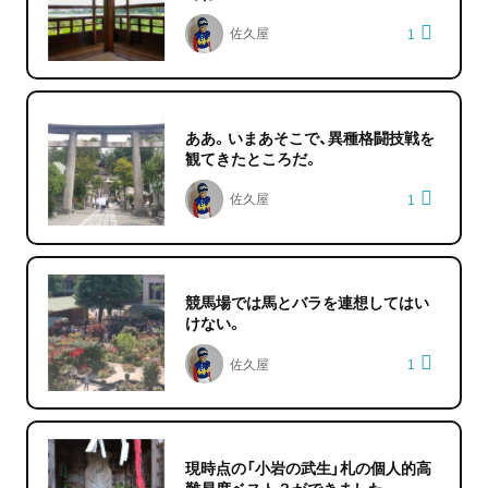
佐久屋
1
ああ。いまあそこで、異種格闘技戦を
観てきたところだ。
佐久屋
1
競馬場では馬とバラを連想してはい
けない。
佐久屋
1
現時点の「小岩の武生」札の個人的高