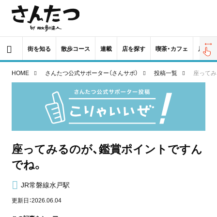
街を知る
散歩コース
連載
店を探す
喫茶・カフェ
居酒屋
HOME
さんたつ公式サポーター（さんサポ）
投稿一覧
座ってみ
座ってみるのが、鑑賞ポイントですん
でね。
JR常磐線水戸駅
更新日：2026.06.04