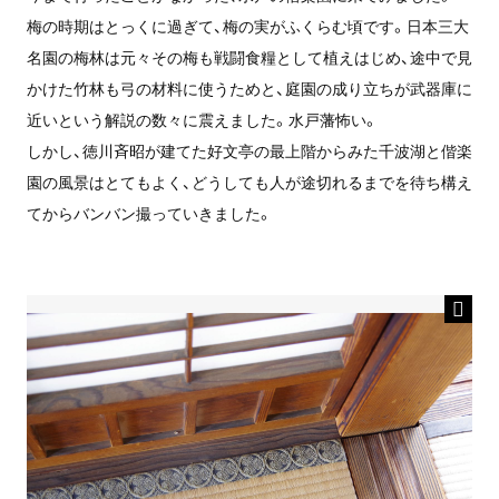
梅の時期はとっくに過ぎて、梅の実がふくらむ頃です。日本三大
名園の梅林は元々その梅も戦闘食糧として植えはじめ、途中で見
かけた竹林も弓の材料に使うためと、庭園の成り立ちが武器庫に
近いという解説の数々に震えました。水戸藩怖い。
しかし、徳川斉昭が建てた好文亭の最上階からみた千波湖と偕楽
園の風景はとてもよく、どうしても人が途切れるまでを待ち構え
てからバンバン撮っていきました。