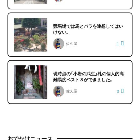
競馬場では馬とバラを連想してはい
けない。
佐久屋
1
現時点の「小岩の武生」札の個人的高
難易度ベスト３ができました。
佐久屋
3
おでかけニュース