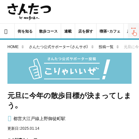
街を知る
散歩コース
連載
店を探す
喫茶・カフェ
居酒屋
HOME
さんたつ公式サポーター（さんサポ）
投稿一覧
元旦に今
元旦に今年の散歩目標が決まってしま
う。
都営大江戸線上野御徒町駅
更新日：2025.01.14