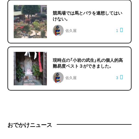
競馬場では馬とバラを連想してはい
けない。
佐久屋
1
現時点の「小岩の武生」札の個人的高
難易度ベスト３ができました。
佐久屋
3
おでかけニュース