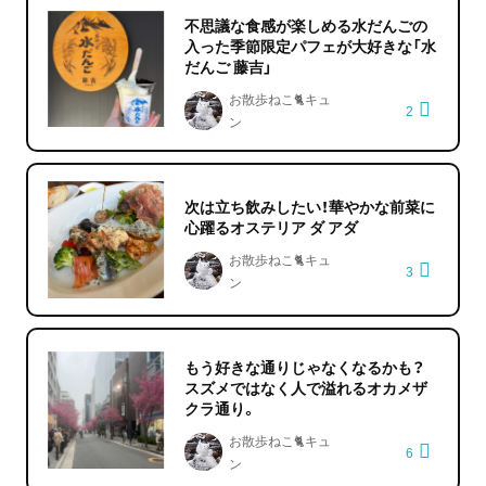
不思議な食感が楽しめる水だんごの
入った季節限定パフェが大好きな「水
だんご 藤吉」
お散歩ねこ🐈キュ
2
ン
次は立ち飲みしたい！華やかな前菜に
心躍るオステリア ダ アダ
お散歩ねこ🐈キュ
3
ン
もう好きな通りじゃなくなるかも？
スズメではなく人で溢れるオカメザ
クラ通り。
お散歩ねこ🐈キュ
6
ン