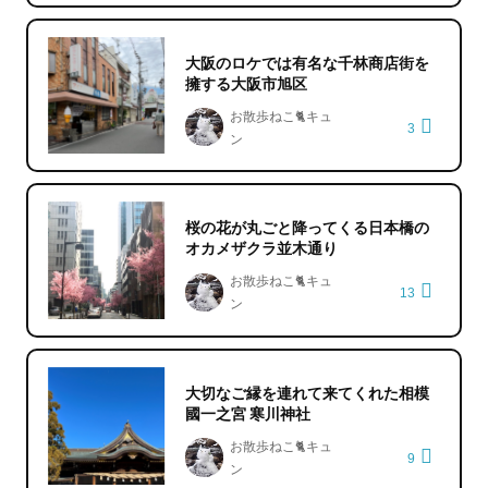
大阪のロケでは有名な千林商店街を
擁する大阪市旭区
お散歩ねこ🐈キュ
3
ン
桜の花が丸ごと降ってくる日本橋の
オカメザクラ並木通り
お散歩ねこ🐈キュ
13
ン
大切なご縁を連れて来てくれた相模
國一之宮 寒川神社
お散歩ねこ🐈キュ
9
ン