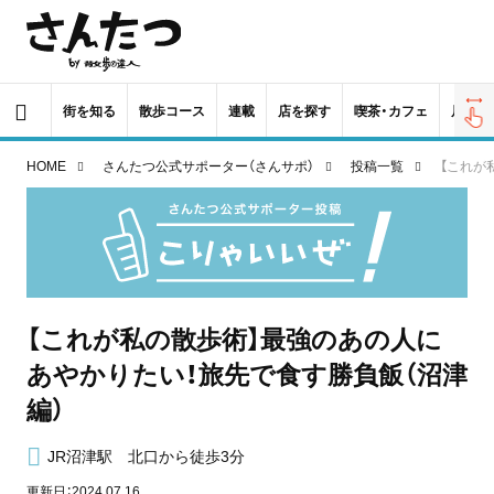
街を知る
散歩コース
連載
店を探す
喫茶・カフェ
居酒屋
HOME
さんたつ公式サポーター（さんサポ）
投稿一覧
【これが
【これが私の散歩術】最強のあの人に
あやかりたい！旅先で食す勝負飯（沼津
編）
JR沼津駅 北口から徒歩3分
更新日：2024.07.16