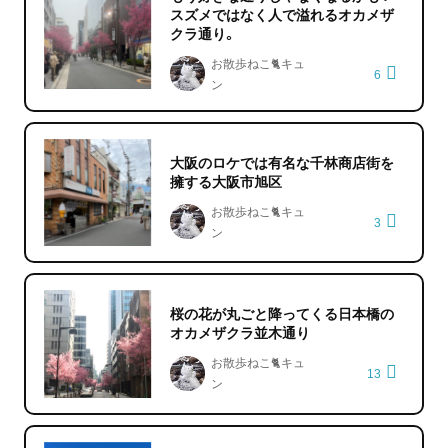
スズメではなく人で溢れるオカメザ
クラ通り。
お散歩ねこ🐈キュ
6
ン
大阪のロケでは有名な千林商店街を
擁する大阪市旭区
お散歩ねこ🐈キュ
3
ン
桜の花が丸ごと降ってくる日本橋の
オカメザクラ並木通り
お散歩ねこ🐈キュ
13
ン