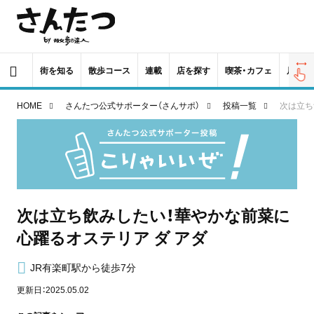
街を知る
散歩コース
連載
店を探す
喫茶・カフェ
居酒屋
HOME
さんたつ公式サポーター（さんサポ）
投稿一覧
次は立ち
次は立ち飲みしたい！華やかな前菜に
心躍るオステリア ダ アダ
JR有楽町駅から徒歩7分
更新日：2025.05.02