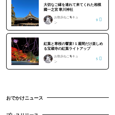
大切なご縁を連れて来てくれた相模
國一之宮 寒川神社
お散歩ねこ🐈キュ
9
ン
紅葉と寒桜の饗宴！１週間だけ楽しめ
る宝蔵寺の紅葉ライトアップ
お散歩ねこ🐈キュ
5
ン
おでかけニュース
プレスリリース