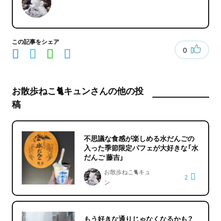
この記事をシェア
0
お散歩ねこ🐈キュンさんの他の投
稿
不思議な食感が楽しめる水だんごの
入った季節限定パフェが大好きな「水
だんご 藤吉」
お散歩ねこ🐈キュ
2
ン
もう好きな通りじゃなくなるかも？