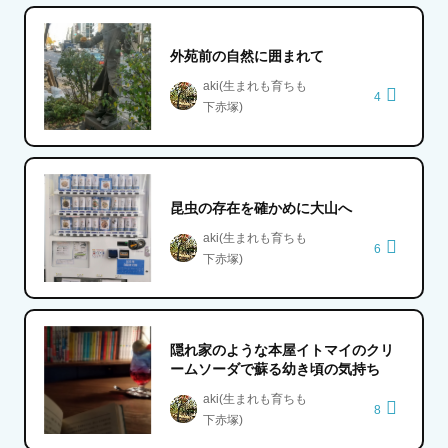
外苑前の自然に囲まれて
aki(生まれも育ちも
4
下赤塚)
昆虫の存在を確かめに大山へ
aki(生まれも育ちも
6
下赤塚)
隠れ家のような本屋イトマイのクリ
ームソーダで蘇る幼き頃の気持ち
aki(生まれも育ちも
8
下赤塚)