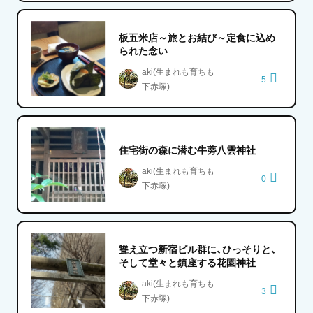
板五米店～旅とお結び～定食に込め
られた念い
aki(生まれも育ちも
5
下赤塚)
住宅街の森に潜む牛蒡八雲神社
aki(生まれも育ちも
0
下赤塚)
聳え立つ新宿ビル群に、ひっそりと、
そして堂々と鎮座する花園神社
aki(生まれも育ちも
3
下赤塚)