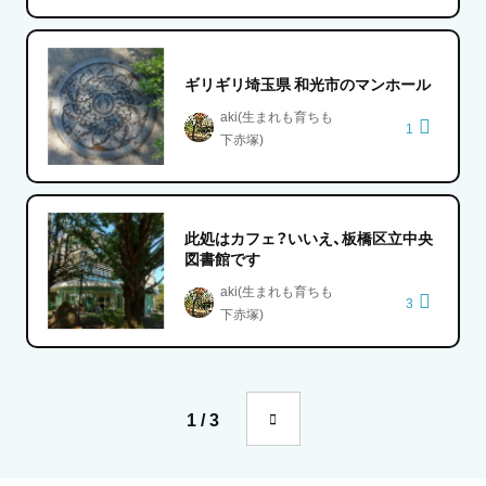
ギリギリ埼玉県 和光市のマンホール
aki(生まれも育ちも
1
下赤塚)
此処はカフェ？いいえ、板橋区立中央
図書館です
aki(生まれも育ちも
3
下赤塚)
1 / 3