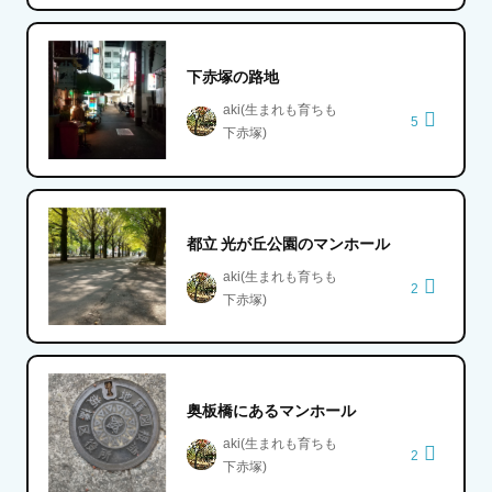
下赤塚の路地
aki(生まれも育ちも
5
下赤塚)
都立 光が丘公園のマンホール
aki(生まれも育ちも
2
下赤塚)
奥板橋にあるマンホール
aki(生まれも育ちも
2
下赤塚)