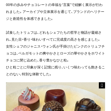
00年の歩みやチョコレートの幸福を“言葉”で紐解く展示が行わ
れました。アーカイブや立体展示を通じて、ブランドのヘリテー
ジと創造性を体感できました。
試食したトリュフは、どれもシェフたちの哲学と物語が凝縮さ
れ、見た目・香り・味わいすべてに完成度の高さを感じました。
女性シェフのジャニス・ウォン氏が手掛けたピンクのトリュフチ
ョコは、ベルガモットの爽やかさとローズの華やかさをホワイト
チョコに閉じ込めた、香り豊かなひと粒。
ひと粒ごとに印象が深く記憶に残り、いくつ味わっても飽きるこ
とのない、特別な体験でした。