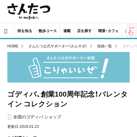
街を知る
散歩コース
連載
店を探す
喫茶・カフェ
居酒屋
HOME
さんたつ公式サポーター（さんサポ）
投稿一覧
ゴディバ
ゴディバ、創業100周年記念！バレンタ
イン コレクション
全国のゴディバ ショップ
更新日：2026.01.23