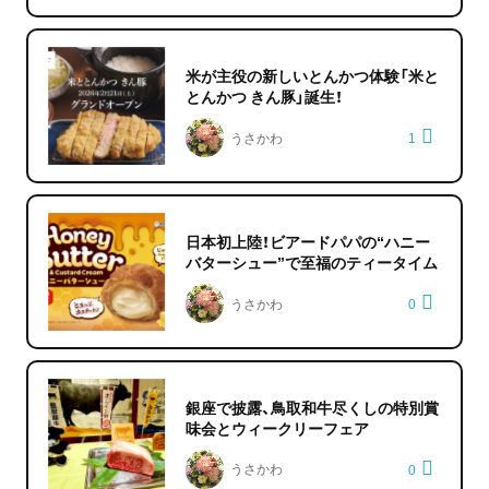
米が主役の新しいとんかつ体験「米と
とんかつ きん豚」誕生！
うさかわ
1
日本初上陸！ビアードパパの“ハニー
バターシュー”で至福のティータイム
うさかわ
0
銀座で披露、鳥取和牛尽くしの特別賞
味会とウィークリーフェア
うさかわ
0