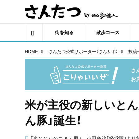
街を知る
散歩コース
HOME
さんたつ公式サポーター（さんサポ）
投稿
さ
お
米が主役の新しいとん
ん豚」誕生！
「米ととんかつ きん豚」 小田急線｢経堂駅｣より