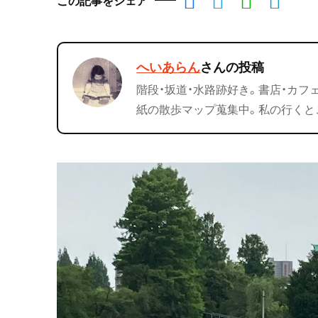
へいあらん
さんの投稿
階段・坂道・水路跡好き。書店・カフ
紙の散歩マップ蒐集中。私の行くと