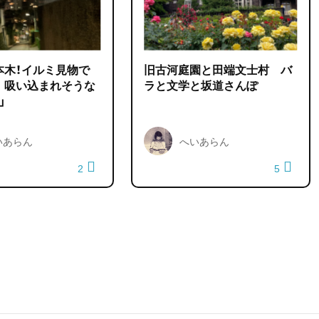
本木！イルミ見物で
旧古河庭園と田端文士村 バ
 吸い込まれそうな
ラと文学と坂道さんぽ
」
いあらん
へいあらん
2
5