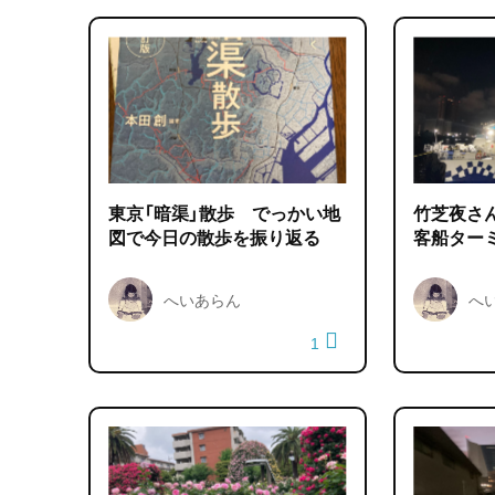
東京「暗渠」散歩 でっかい地
竹芝夜さ
図で今日の散歩を振り返る
客船ター
へいあらん
へ
1