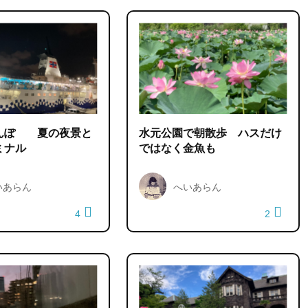
んぽ 夏の夜景と
水元公園で朝散歩 ハスだけ
ミナル
ではなく金魚も
いあらん
へいあらん
4
2