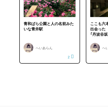
青和ばら公園と人の名前みた
ここも六
いな青井駅
出会った
「丹波谷坂
へいあらん
へ
2