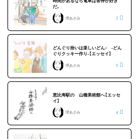
時間があるなら電車は各停が好き
だ。
堺あさみ
2
どんぐり拾いは楽しいどん♪ -どん
ぐりクッキー作り-【エッセイ】
堺あさみ
5
恵比寿駅の 山種美術館へ【エッセ
イ】
堺あさみ
4