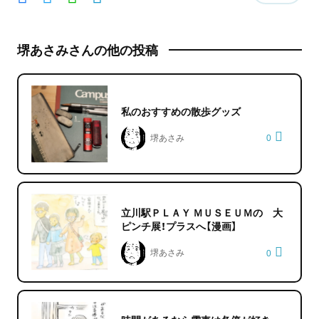
堺あさみさんの他の投稿
私のおすすめの散歩グッズ
堺あさみ
0
立川駅ＰＬＡＹ ＭＵＳＥＵＭの 大
ピンチ展！プラスへ【漫画】
堺あさみ
0