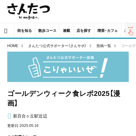
街を知る
散歩コース
連載
店を探す
喫茶・カフェ
居酒屋
HOME
さんたつ公式サポーター（さんサポ）
投稿一覧
ゴールデ
ゴールデンウィーク食レポ2025【漫
画】
新百合ヶ丘駅近辺
更新日：2025.05.16