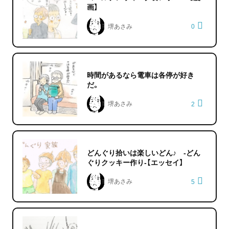
画】
堺あさみ
0
時間があるなら電車は各停が好き
だ。
堺あさみ
2
どんぐり拾いは楽しいどん♪ -どん
ぐりクッキー作り-【エッセイ】
堺あさみ
5