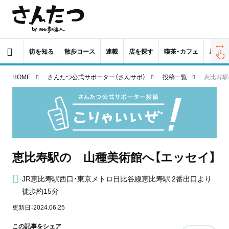
街を知る
散歩コース
連載
店を探す
喫茶・カフェ
居酒屋
HOME
さんたつ公式サポーター（さんサポ）
投稿一覧
恵比寿駅
恵比寿駅の 山種美術館へ【エッセイ】
JR恵比寿駅西口・東京メトロ日比谷線恵比寿駅 2番出口より
徒歩約15分
更新日：2024.06.25
この記事をシェア