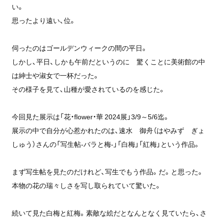
い。
思ったより遠い、位。
伺ったのはゴールデンウィークの間の平日。
しかし、平日、しかも午前だというのに 驚くことに美術館の中
は紳士や淑女で一杯だった。
その様子を見て、山種が愛されているのを感じた。
今回見た展示は「花・flower・華 2024展」3/9～5/6迄。
展示の中で自分が心惹かれたのは、速水 御舟（はやみず ぎょ
しゅう）さんの「写生帖-バラと梅-」「白梅」「紅梅」という作品。
まず写生帖を見たのだけれど、写生でもう作品。だ。と思った。
本物の花の瑞々しさを写し取られていて驚いた。
続いて見た白梅と紅梅。素敵な絵だとなんとなく見ていたら、さ