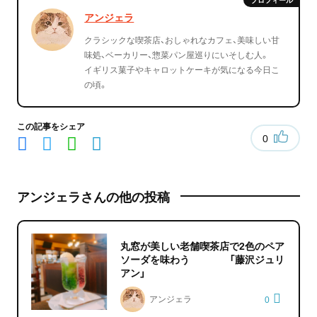
アンジェラ
クラシックな喫茶店、おしゃれなカフェ、美味しい甘
味処、ベーカリー、惣菜パン屋巡りにいそしむ人。
イギリス菓子やキャロットケーキが気になる今日こ
の頃。
この記事をシェア
0
アンジェラさんの他の投稿
丸窓が美しい老舗喫茶店で2色のペア
ソーダを味わう 「藤沢ジュリ
アン」
アンジェラ
0