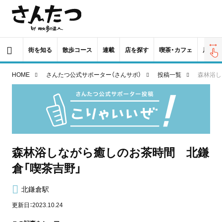
街を知る
散歩コース
連載
店を探す
喫茶・カフェ
居酒屋
HOME
さんたつ公式サポーター（さんサポ）
投稿一覧
森林浴し
森林浴しながら癒しのお茶時間 北鎌
倉「喫茶吉野」
北鎌倉駅
更新日：2023.10.24