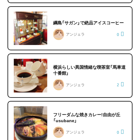
綱島「サガン」で絶品アイスコーヒー
アンジェラ
0
横浜らしい異国情緒な喫茶室「馬車道
十番館」
アンジェラ
2
フリーダムな焼きカレー!自由が丘
「usubane」
アンジェラ
0