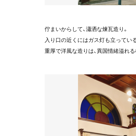
佇まいからして、瀟洒な煉瓦造り。
入り口の近くにはガス灯も立ってい
重厚で洋風な造りは、異国情緒溢れる