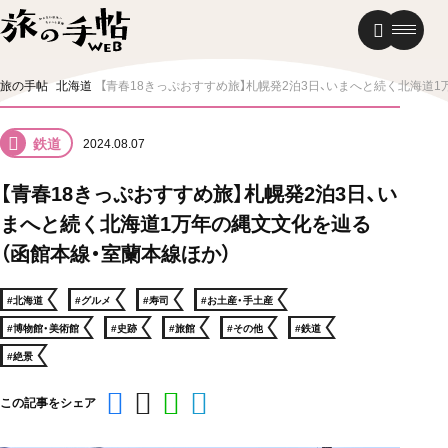
温泉
グルメ
街歩き
旅の手帖
北海道
【青春18きっぷおすすめ旅】札幌発2泊3日、いまへと続く北海道
ニュース
鉄道
2024.08.07
新着記事
【青春18きっぷおすすめ旅】札幌発2泊3日、い
まへと続く北海道1万年の縄文文化を辿る
（函館本線・室蘭本線ほか）
#北海道
#グルメ
#寿司
#お土産・手土産
#博物館・美術館
#史跡
#旅館
#その他
#鉄道
#絶景
この記事をシェア