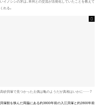
いイノシシの牙は、本州との交流が活発化していたことを教えて
くれる。
高砂貝塚で見つかった土偶は亀のようだが真相はいかに……？
貝塚館を狭んだ両脇にある約3800年前の入江貝塚と約2800年前