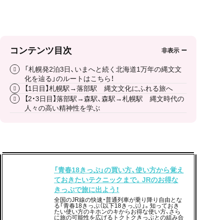
コンテンツ目次
「札幌発2泊3日、いまへと続く北海道1万年の縄文文
化を辿る」のルートはこちら！
【1日目】札幌駅→落部駅 縄文文化にふれる旅へ
【2・3日目】落部駅→森駅、森駅→札幌駅 縄文時代の
人々の高い精神性を学ぶ
「青春18きっぷ」の買い方、使い方から覚え
ておきたいテクニックまで。JRのお得な
きっぷで旅に出よう！
全国のJR線の快速・普通列車が乗り降り自由とな
る「青春18きっぷ（以下18きっぷ）」。知っておき
たい使い方のキホンのキからお得な使い方、さら
に旅の可能性を広げるトクトクきっぷとの組み合