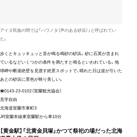
アイヌ民族の間では「ハワノタ（声のある砂浜）」と呼ばれてい
た。
歩くとキュッキュッと音が鳴る鳴砂の砂浜。砂に石英が含まれ
ているなどいくつかの条件を満たすと鳴るといわれている。地
球岬や断崖絶壁を見渡す絶景スポットで、晴れた日は波が引いた
あとの砂浜に景色が映り美しい。
☎0143-23-0102（室蘭観光協会）
見学自由
北海道室蘭市東町3
JR室蘭本線東室蘭駅から車10分
【黄金駅】「北黄金貝塚」かつて祭祀の場だった北海