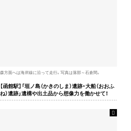
森方面へは海岸線に沿って走行。写真は落部～石倉間。
【函館駅】「垣ノ島（かきのしま）遺跡・大船（おおふ
ね）遺跡」遺構や出土品から想像力を働かせて！