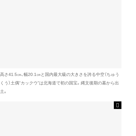
高さ41.5㎝、幅20.1㎝と国内最大級の大きさを誇る中空（ちゅう
くう）土偶“カックウ”は北海道で初の国宝。縄文後期の墓から出
土。