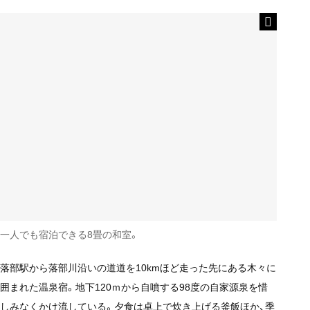
一人でも宿泊できる8畳の和室。
落部駅から落部川沿いの道道を10kmほど走った先にある木々に
囲まれた温泉宿。地下120ｍから自噴する98度の自家源泉を惜
しみなくかけ流している。夕食は卓上で炊き上げる釜飯ほか、季