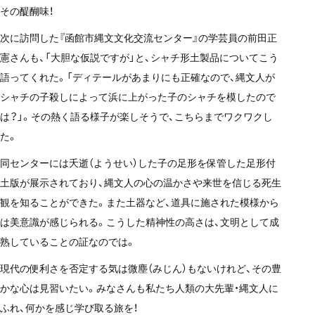
その醍醐味！
次に訪問した『函館市縄文文化交流センター』の学芸員の前田正
憲さんも、「大胆な仮説ですが」と、シャチ形土製品についてこう
語ってくれた。「ディテールがあまりにも正確なので、縄文人が
シャチの子殺しによって浜に上がった子のシャチを模したので
は？」。その熱く語る様子が楽しそうで、こちらまでワクワクし
た。
同センターには夭逝（ようせい）した子の足形を保管した足形付
土版が展示されており、縄文人の心の温かさや来世を信じる死生
観を知ることができた。また土器など、道具に施された模様から
は美意識が感じられる。こうした精神性の高さは、文明として成
熟していることの証なのでは。
現代の便利さを否定する気は微塵（みじん）もないけれど、その豊
かな心は見習いたい。みなさんも私たち人類の大先輩・縄文人に
ふれ、何かを感じ学び取る旅を！