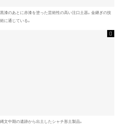
黒漆のあとに赤漆を塗った芸術性の高い注口土器。金継ぎの技
術に通じている。
縄文中期の遺跡から出土したシャチ形土製品。