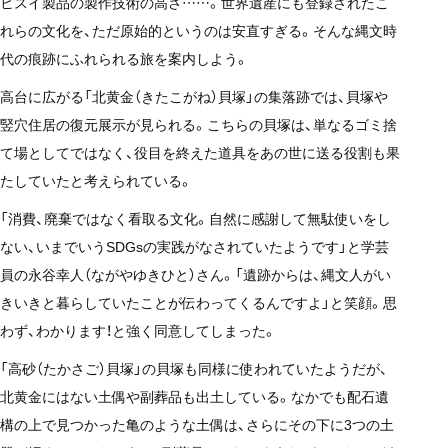
ヒスイ製品の製作技術の高さ……。世界遺産にも登録されたこ
れらの文化を、ただ原始的というのは安直すぎる。そんな縄文時
代の痕跡にふれられる旅を案内しよう。
高台に広がる「北黄金（きたこがね）貝塚」の集落跡では、貝塚や
竪穴住居の復元展示が見られる。こちらの貝塚は、単なるゴミ捨
て場としてではなく、役目を終えた道具をあの世に送る役割も果
たしていたと考えられている。
「消費、廃棄ではなく看取る文化。自然に感謝して無駄使いをし
ない、いまでいうSDGsの実践がなされていたようです」と学芸
員の永谷幸人（ながやゆきひと）さん。「遺跡からは、縄文人がい
きいきと暮らしていたことが伝わってくるんですよ」と笑顔。思
わず、わかります！と強く同意してしまった。
「高砂（たかさご）貝塚」の貝塚も同様に使われていたようだが、
北黄金にはない土偶や副葬品も出土している。なかでも配石遺
構の上で見つかった亀のような土偶は、さらにその下に3つの土