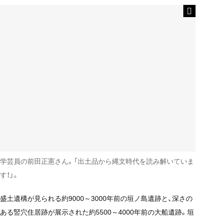
学芸員の前田正憲さん。「出土品から縄文時代を読み解いていま
す！」。
盛土遺構が見られる約9000～3000年前の垣ノ島遺跡と、深さの
ある竪穴住居跡が展示された約5500～4000年前の大船遺跡。垣