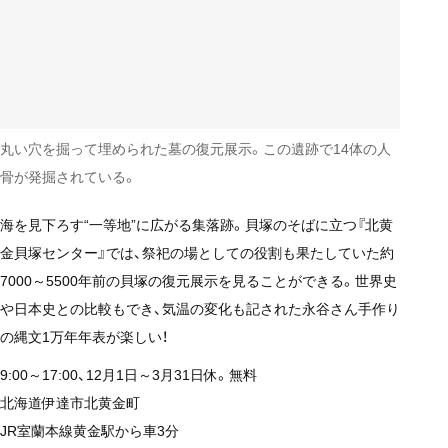
丸い穴を掘って埋められた墓の復元展示。この遺跡で14体の人
骨が発掘されている。
海を見下ろす“一等地”に広がる集落跡。貝塚のそばに立つ『北黄
金貝塚センター』では、祭祀の場としての役割も果たしていた約
7000～5500年前の貝塚の復元展示を見ることができる。世界史
や日本史との比較もでき、気温の変化も記された永谷さん手作り
の縄文1万年年表が楽しい！
9:00～17:00、12月1日～3月31日休。無料
北海道伊達市北黄金町
JR室蘭本線黄金駅から車3分