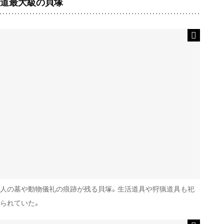
道最大級の貝塚
人の墓や動物儀礼の痕跡が残る貝塚。生活道具や狩猟道具も祀
られていた。