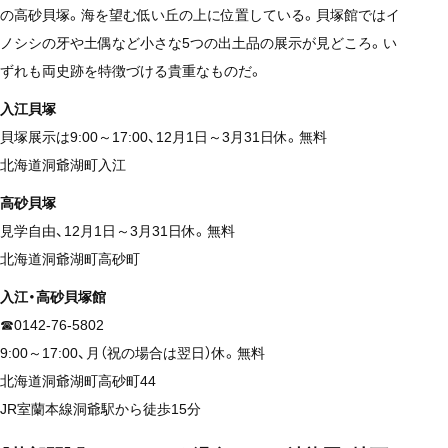
の高砂貝塚。海を望む低い丘の上に位置している。貝塚館ではイ
ノシシの牙や土偶など小さな5つの出土品の展示が見どころ。い
ずれも両史跡を特徴づける貴重なものだ。
入江貝塚
貝塚展示は9:00～17:00、12月1日～3月31日休。無料
北海道洞爺湖町入江
高砂貝塚
見学自由、12月1日～3月31日休。無料
北海道洞爺湖町高砂町
入江・高砂貝塚館
☎0142-76-5802
9:00～17:00、月（祝の場合は翌日）休。無料
北海道洞爺湖町高砂町44
JR室蘭本線洞爺駅から徒歩15分