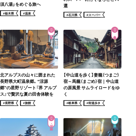
須八湯」をめぐる旅へ
選
#栃木県
#温泉
#石川県
#スーパー
街道歩き
北アルプスの山々に囲まれた
【中山道を歩く】妻籠（つまご）
長野県大町温泉郷。“涼源
宿～馬籠（まごめ）宿｜中山道
郷”の星野リゾート『界 アルプ
の原風景 サムライロードをゆ
ス』で贅沢な夏の田舎体験を
く
#長野県
#旅館
#岐阜県
#街道歩き
城・城跡