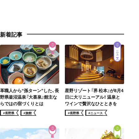
新着記事
ニュース
星野リゾート『界 松本』が8月4
革職人から“孫ターン”した、長
日に大リニューアル！ 温泉と
野県釜沼温泉『大喜泉』館主な
ワインで贅沢なひとときを
らではの宿づくりとは
#長野県
#ニュース
#長野県
#旅館
街歩き