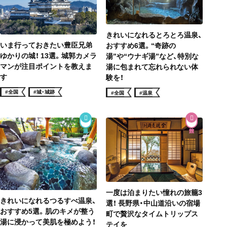
きれいになれるとろとろ温泉、
いま行っておきたい豊臣兄弟
おすすめ6選。“奇跡の
ゆかりの城！ 13選。城郭カメラ
湯”や“ウナギ湯”など、特別な
マンが注目ポイントを教えま
湯に包まれて忘れられない体
す
験を！
#全国
#城・城跡
#全国
#温泉
一度は泊まりたい憧れの旅籠3
きれいになれるつるすべ温泉、
選！ 長野県・中山道沿いの宿場
おすすめ5選。肌のキメが整う
町で贅沢なタイムトリップス
湯に浸かって美肌を極めよう！
テイを