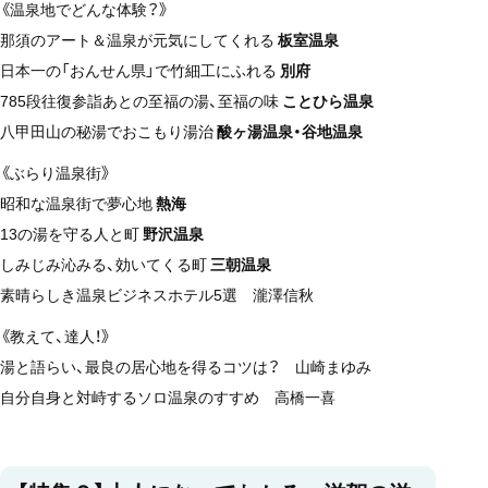
《温泉地でどんな体験？》
那須のアート＆温泉が元気にしてくれる
板室温泉
日本一の「おんせん県」で竹細工にふれる
別府
785段往復参詣あとの至福の湯、至福の味
ことひら温泉
八甲田山の秘湯でおこもり湯治
酸ヶ湯温泉・谷地温泉
《ぶらり温泉街》
昭和な温泉街で夢心地
熱海
13の湯を守る人と町
野沢温泉
しみじみ沁みる、効いてくる町
三朝温泉
素晴らしき温泉ビジネスホテル5選 瀧澤信秋
《教えて、達人！》
湯と語らい、最良の居心地を得るコツは？ 山崎まゆみ
自分自身と対峙するソロ温泉のすすめ 高橋一喜