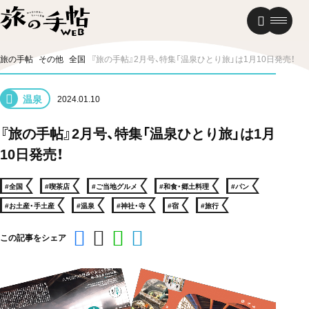
温泉
グルメ
街歩き
旅の手帖
その他
全国
『旅の手帖』2月号、特集「温泉ひとり旅」は1月10日発売！
ニュース
温泉
2024.01.10
新着記事
『旅の手帖』2月号、特集「温泉ひとり旅」は1月
10日発売！
#全国
#喫茶店
#ご当地グルメ
#和食・郷土料理
#パン
#お土産・手土産
#温泉
#神社・寺
#宿
#旅行
この記事をシェア