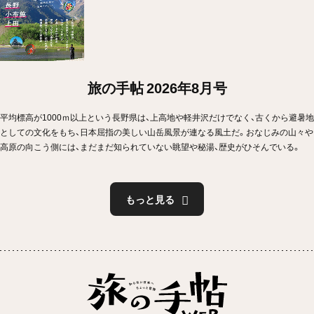
旅の手帖 2026年8月号
平均標高が1000ｍ以上という長野県は、上高地や軽井沢だけでなく、古くから避暑地
としての文化をもち、日本屈指の美しい山岳風景が連なる風土だ。おなじみの山々や
高原の向こう側には、まだまだ知られていない眺望や秘湯、歴史がひそんでいる。
もっと見る