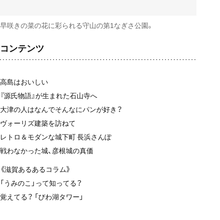
早咲きの菜の花に彩られる守山の第1なぎさ公園。
コンテンツ
高島はおいしい
『源氏物語』が生まれた石山寺へ
大津の人はなんでそんなにパンが好き？
ヴォーリズ建築を訪ねて
レトロ＆モダンな城下町 長浜さんぽ
戦わなかった城、彦根城の真価
《滋賀あるあるコラム》
「うみのこ」って知ってる？
覚えてる？ 「びわ湖タワー」