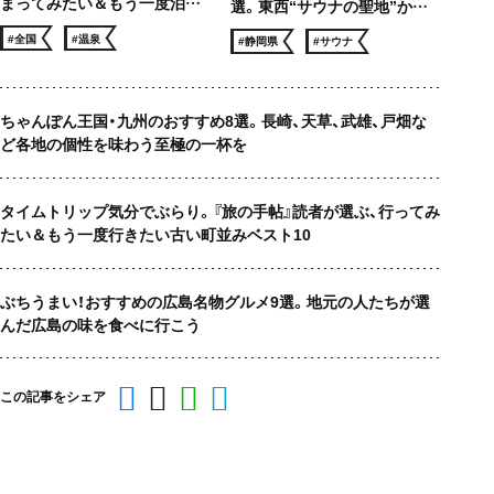
まってみたい＆もう一度泊ま
選。東西“サウナの聖地”から
りたい 温泉宿ベスト10
サウナー憧れのロケ地まで、冬
#全国
#温泉
#静岡県
#サウナ
でも滝汗！
ちゃんぽん王国・九州のおすすめ8選。長崎、天草、武雄、戸畑な
ど各地の個性を味わう至極の一杯を
タイムトリップ気分でぶらり。『旅の手帖』読者が選ぶ、行ってみ
たい＆もう一度行きたい古い町並みベスト10
ぶちうまい！おすすめの広島名物グルメ9選。地元の人たちが選
んだ広島の味を食べに行こう
この記事をシェア