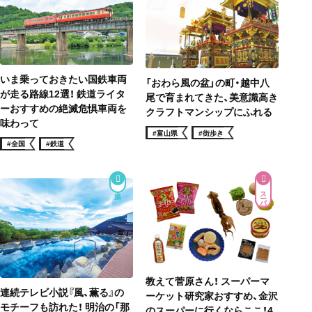
いま乗っておきたい国鉄車両
「おわら風の盆」の町・越中八
が走る路線12選！ 鉄道ライタ
尾で育まれてきた、美意識高き
ーおすすめの絶滅危惧車両を
クラフトマンシップにふれる
味わって
#富山県
#街歩き
#全国
#鉄道
スーパー
教えて菅原さん！ スーパーマ
連続テレビ小説『風、薫る』の
ーケット研究家おすすめ、金沢
モチーフも訪れた！ 明治の「那
のスーパーに行くならここ！4