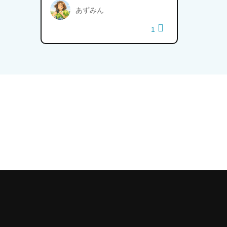
あずみん
1