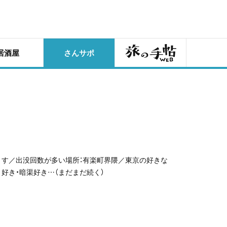
旅の手帖
居酒屋
さんサポ
ます／出没回数が多い場所：有楽町界隈／東京の好きな
好き・暗渠好き…（まだまだ続く）