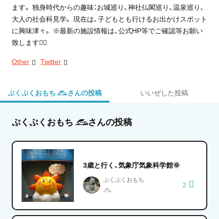
ます。 独身時代からの趣味：お城巡り、神社仏閣巡り、温泉巡り、
大人の社会科見学。 現在は、子どもとも行けるお出かけスポット
に興味津々。 ※最新の施設情報は、公式HP等でご確認等お願い
致します🙇‍♀
Other
Twitter
ぷくぷくおもち 𓃹さんの投稿
いいぜした投稿
ぷくぷくおもち 𓃹さんの投稿
3歳と行く、気象庁気象科学館🌞
ぷくぷくおもち
2
𓃹