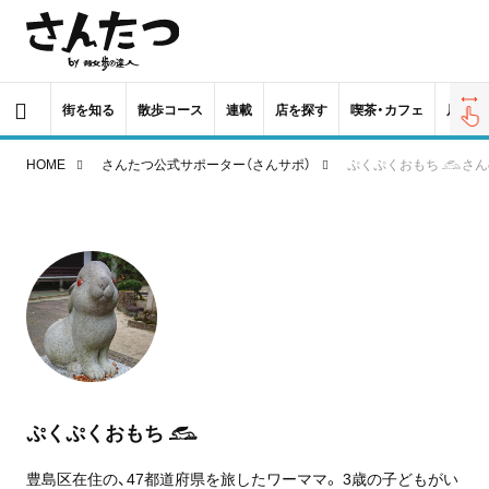
街を知る
散歩コース
連載
店を探す
喫茶・カフェ
居酒屋
HOME
さんたつ公式サポーター（さんサポ）
ぷくぷくおもち 𓃹さ
ぷくぷくおもち 𓃹
豊島区在住の、47都道府県を旅したワーママ。 3歳の子どもがい