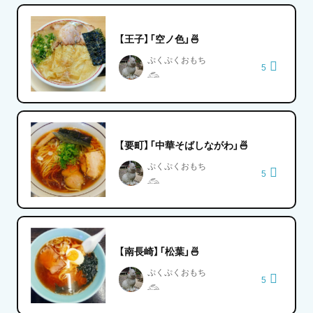
【王子】「空ノ色」🍜
ぷくぷくおもち
5
𓃹
【要町】「中華そばしながわ」🍜
ぷくぷくおもち
5
𓃹
【南長崎】「松葉」🍜
ぷくぷくおもち
5
𓃹