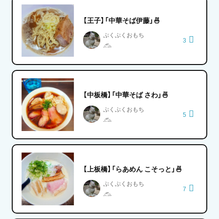
【王子】「中華そば伊藤」🍜
ぷくぷくおもち
3
𓃹
【中板橋】「中華そば さわ」🍜
ぷくぷくおもち
5
𓃹
【上板橋】「らあめん こそっと」🍜
ぷくぷくおもち
7
𓃹