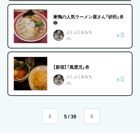
巣鴨の人気ラーメン屋さん「砂田」🍜
🍥
ぷくぷくおもち
4
𓃹
【新宿】「風雲児」🍜
ぷくぷくおもち
5
𓃹
5 / 39