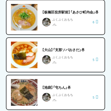
【板橋区役所駅前】「あさひ町内会」🍜
ぷくぷくおもち
6
𓃹
【大山】「支那ソバおさだ」🍜
ぷくぷくおもち
5
𓃹
【池袋】「屯ちん」🍜
ぷくぷくおもち
5
𓃹