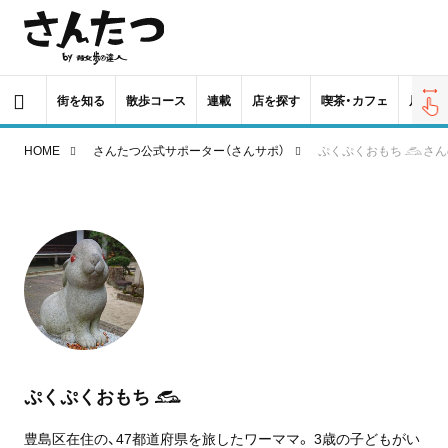
街を知る
散歩コース
連載
店を探す
喫茶・カフェ
居酒屋
HOME
さんたつ公式サポーター（さんサポ）
ぷくぷくおもち 𓃹さ
ぷくぷくおもち 𓃹
豊島区在住の、47都道府県を旅したワーママ。 3歳の子どもがい