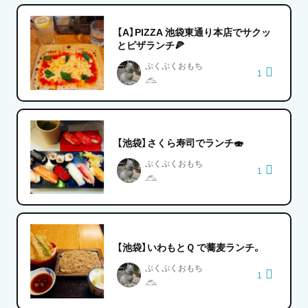
【A】PIZZA 池袋東通り本店でサクッ
とピザランチ🍕
ぷくぷくおもち
1
𓃹
【池袋】さくら寿司でランチ🍣
ぷくぷくおもち
1
𓃹
【池袋】いわもとＱ で蕎麦ランチ。
ぷくぷくおもち
1
𓃹