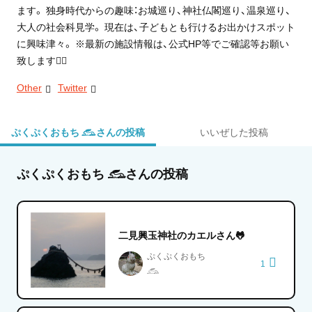
ます。 独身時代からの趣味：お城巡り、神社仏閣巡り、温泉巡り、
大人の社会科見学。 現在は、子どもとも行けるお出かけスポット
に興味津々。 ※最新の施設情報は、公式HP等でご確認等お願い
致します🙇‍♀
Other
Twitter
ぷくぷくおもち 𓃹さんの投稿
いいぜした投稿
ぷくぷくおもち 𓃹さんの投稿
二見興玉神社のカエルさん🐸
ぷくぷくおもち
1
𓃹