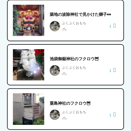
築地の波除神社で見かけた獅子👀
ぷくぷくおもち
1
𓃹
池袋御嶽神社のフクロウ🦉
ぷくぷくおもち
1
𓃹
粟島神社のフクロウ🦉
ぷくぷくおもち
1
𓃹