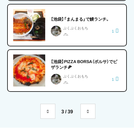
【池袋】「まんまる」で鰻ランチ。
ぷくぷくおもち
1
𓃹
【池袋】PIZZA BORSA（ボルサ）でピ
ザランチ🍕
ぷくぷくおもち
1
𓃹
3 / 39