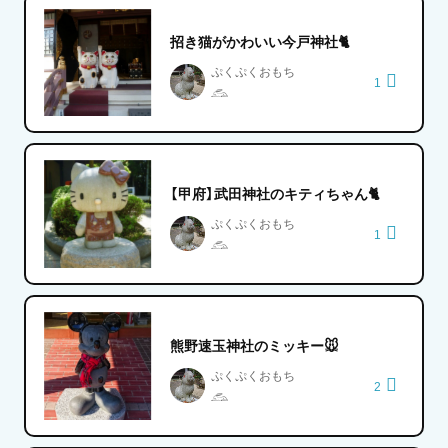
招き猫がかわいい今戸神社🐈
ぷくぷくおもち
1
𓃹
【甲府】武田神社のキティちゃん🐈
ぷくぷくおもち
1
𓃹
熊野速玉神社のミッキー🐭
ぷくぷくおもち
2
𓃹