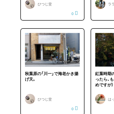
ひつじ堂
ラ
0
秋葉原の「川一」で海老かき揚
紅葉時期
げ天。
ったら、も
めですが）
ひつじ堂
は
0