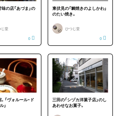
甘味の店「あづま」の
東伏見の「鯛焼きのよしかわ」
。
のたい焼き。
つじ堂
ひつじ堂
0
0
。「ヴォルール・ド
三田の「シヅカ洋菓子店」のし
ル」
あわせなお菓子。