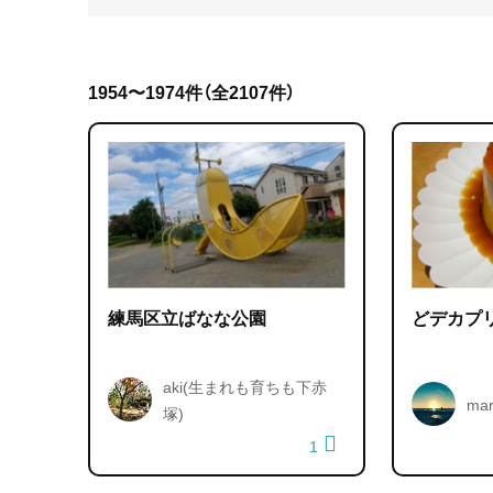
1954〜1974件（全2107件）
練馬区立ばなな公園
どデカプリ
aki(生まれも育ちも下赤
ma
塚)
1