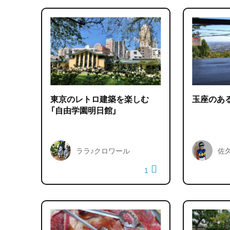
東京のレトロ建築を楽しむ
玉座のあ
「自由学園明日館」
ララ♪クロワール
佐
1