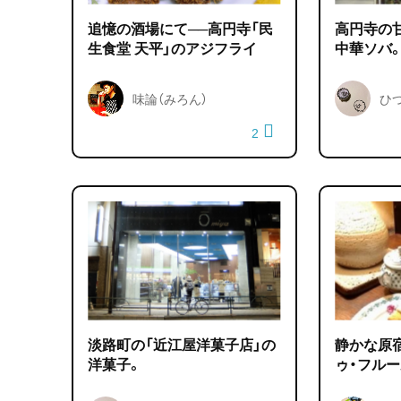
追憶の酒場にて──高円寺「民
高円寺の
生食堂 天平」のアジフライ
中華ソバ
味論（みろん）
ひ
2
淡路町の「近江屋洋菓子店」の
静かな原宿
洋菓子。
ゥ・フルー