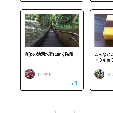
真姿の池湧水群に続く階段
こんなと
トウキョ
シバザキ
ラ
0