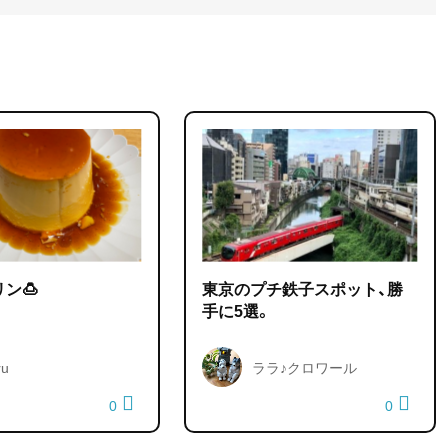
ン🍮
東京のプチ鉄子スポット、勝
手に5選。
ru
ララ♪クロワール
0
0