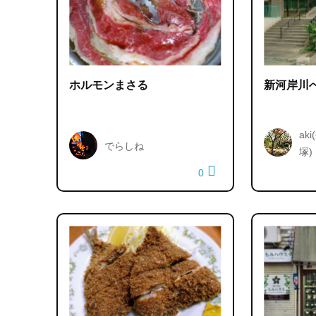
ホルモンまさる
新河岸川
ak
でらしね
塚)
0