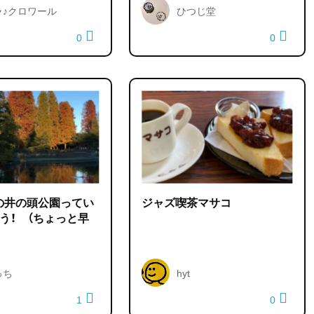
ラ♪クロワール
ひつじ堂
0
0
の井の頭公園ってい
ジャズ喫茶マサコ
う！ （ちょっと早
っち
hyt
1
0