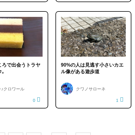
ころで出会うトラヤ
90%の人は見逃す小さいカエ
ウ。
ル像がある遊歩道
ラ♪クロワール
クワノサローネ
0
1