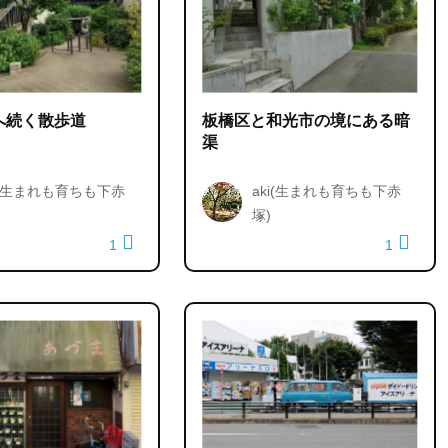
へ続く散歩道
板橋区と和光市の境にある暗
渠
i(生まれも育ちも下赤
aki(生まれも育ちも下赤
塚)
1
1