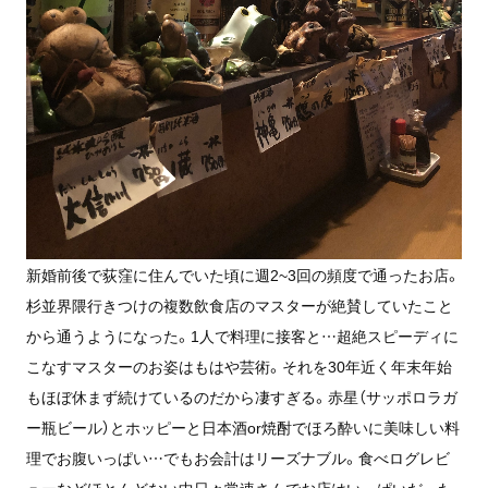
新婚前後で荻窪に住んでいた頃に週2~3回の頻度で通ったお店。
杉並界隈行きつけの複数飲食店のマスターが絶賛していたこと
から通うようになった。1人で料理に接客と…超絶スピーディに
こなすマスターのお姿はもはや芸術。それを30年近く年末年始
もほぼ休まず続けているのだから凄すぎる。赤星（サッポロラガ
ー瓶ビール）とホッピーと日本酒or焼酎でほろ酔いに美味しい料
理でお腹いっぱい…でもお会計はリーズナブル。食べログレビ
ューなどほとんどない中日々常連さんでお店はいっぱいだった