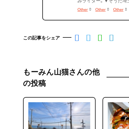
みライター。▼そうだ埼玉.c
Other
Other
Other
この記事をシェア
もーみん山猫さんの他
の投稿