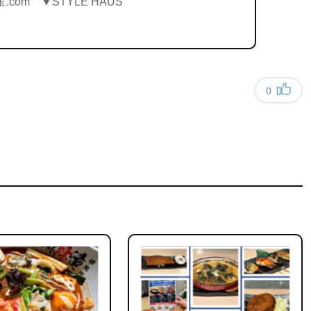
om ▼STYLE HAUS
0