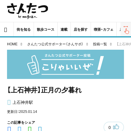
街を知る
散歩コース
連載
店を探す
喫茶・カフェ
居酒屋
HOME
さんたつ公式サポーター（さんサポ）
投稿一覧
【上石神
【上石神井】正月の夕暮れ
上石神井駅
更新日：2025.01.14
この記事をシェア
0