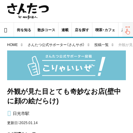
街を知る
散歩コース
連載
店を探す
喫茶・カフェ
居酒屋
HOME
さんたつ公式サポーター（さんサポ）
投稿一覧
外観が見
外観が見た目とても奇妙なお店(壁中
に顔の絵だらけ)
日光市駅
更新日：2025.01.14