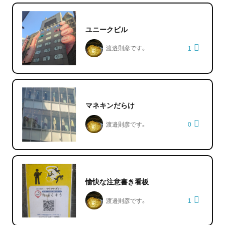
ユニークビル
渡邉則彦です。
1
マネキンだらけ
渡邉則彦です。
0
愉快な注意書き看板
渡邉則彦です。
1