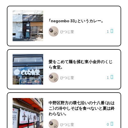
「negombo 33」というカレー。
ひつじ堂
1
愛をこめて麺を揉む東小金井のくじ
ら食堂。
ひつじ堂
1
中野区野方の環七沿いの十八番（おは
こ）の冷やしそばを食べないと夏は終
わらない。
ひつじ堂
0