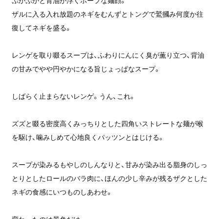
ザルに入る入れ放題のネギをむんずとトングで鷲摑み何度か往
復してネギを盛る。
レンゲを取り啜るスープは、ふわりにんにく臭が薫り立つ、背油
の甘みでやや円やかになる旨じょっぱなスープ。
しばらく止まらないレンゲ。うん、これ。
ズズと啜る密度高くみっちりとした四角いストレートな麺が喉
を駆け、噛みしめて心地良くパッツンとはじける。
スープが染みるもやしのしんなりと、甘みが染み出る脂身のしっ
とりとしたロールのバラ肉に、ほんの少し辛みが残るザクとした
ネギの食感にいつものしあわせ。
変わったのは景色だけ。