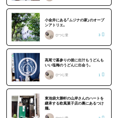
小金井にある「ムジナの家」のオープ
ンアトリエ。
ひつじ堂
3
高尾で墓参りの後に出汁もうどんも
いい塩梅のうどんに出会う。
ひつじ堂
1
東池袋大勝軒の山岸さんのハートを
継承する欧風菓子店の裏にあるつけ
麺。
ひつじ堂
2