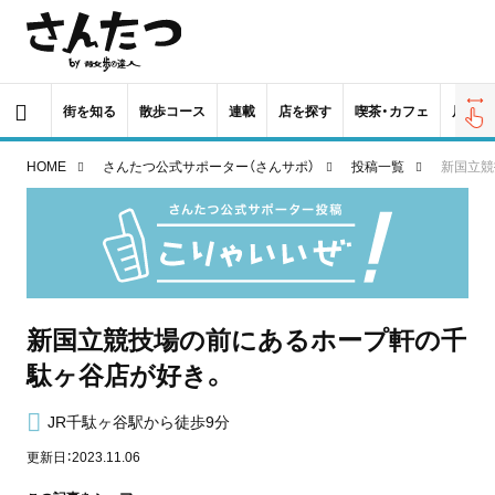
街を知る
散歩コース
連載
店を探す
喫茶・カフェ
居酒屋
HOME
さんたつ公式サポーター（さんサポ）
投稿一覧
新国立競
新国立競技場の前にあるホープ軒の千
駄ヶ谷店が好き。
JR千駄ヶ谷駅から徒歩9分
更新日：2023.11.06