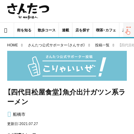
街を知る
散歩コース
連載
店を探す
喫茶・カフェ
居酒屋
HOME
さんたつ公式サポーター（さんサポ）
投稿一覧
【四代目
【四代目松屋食堂】魚介出汁ガツン系ラ
ーメン
船橋市
更新日：2021.07.27