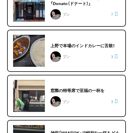
「Donato（ドナート）」
ブン
7
上野で本場のインドカレーに舌鼓！
ブン
3
窓際の特等席で至福の一杯を
ブン
3
神田「WANTOK」で特別な一杯をどう