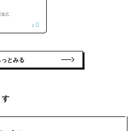
町嵩広
1
もっとみる
ます