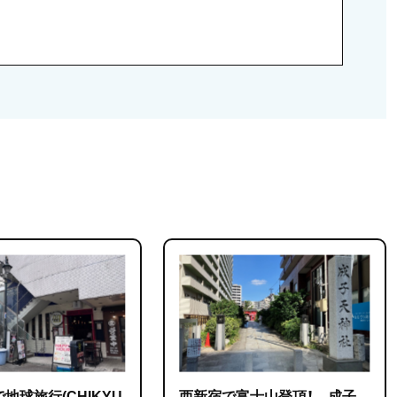
地球旅行(CHIKYU
西新宿で富士山登頂！ 成子