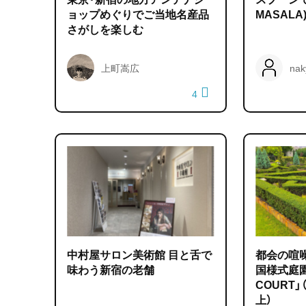
ョップめぐりでご当地名産品
MASALA
さがしを楽しむ
上町嵩広
nak
4
中村屋サロン美術館 目と舌で
都会の喧
味わう新宿の老舗
国様式庭園
COURT
上）