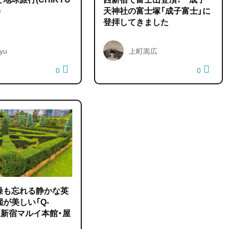
)
天神社の富士塚「成子富士」に
登拝してきました
yu
上町嵩広
0
0
噪も忘れる静かな英
が美しい「Q-
」（新宿マルイ本館・屋