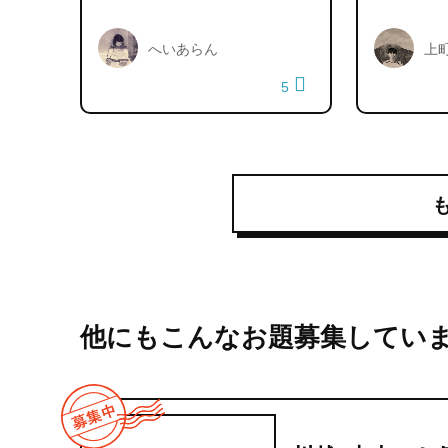
へいあらん
上
5
他にもこんなお題募集してい