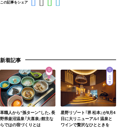
この記事をシェア
新着記事
ニュース
星野リゾート『界 松本』が8月4
革職人から“孫ターン”した、長
日に大リニューアル！ 温泉と
野県釜沼温泉『大喜泉』館主な
ワインで贅沢なひとときを
らではの宿づくりとは