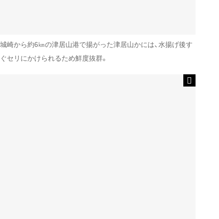
城崎から約6㎞の津居山港で揚がった津居山かには、水揚げ後す
ぐセリにかけられるため鮮度抜群。