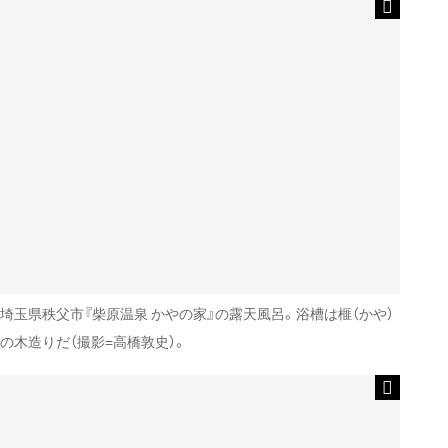
埼玉県秩父市『柴原温泉 かやの家』の露天風呂。浴槽は榧（かや）
の木造りだ（撮影=高橋敦史）。