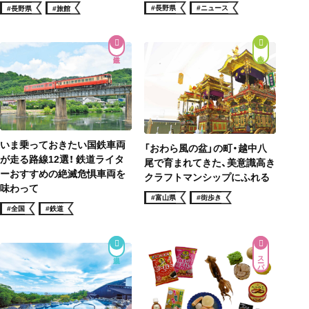
#長野県
#ニュース
#長野県
#旅館
街歩き
いま乗っておきたい国鉄車両
「おわら風の盆」の町・越中八
が走る路線12選！ 鉄道ライタ
尾で育まれてきた、美意識高き
ーおすすめの絶滅危惧車両を
クラフトマンシップにふれる
味わって
#富山県
#街歩き
#全国
#鉄道
スーパー