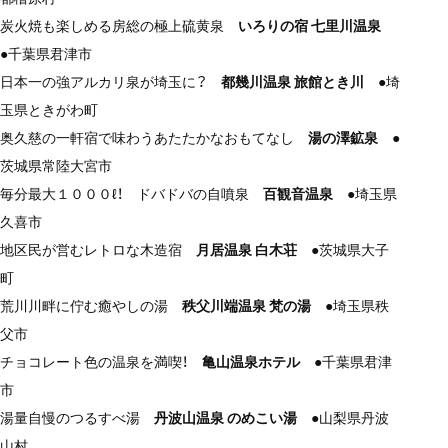
炭火焼も楽しめる房総の極上硫黄泉
いろりの宿 七里川温泉
●千葉県君津市
日本一の強アルカリ泉が埼玉に？
都幾川温泉 旅館とき川
●埼
玉県ときがわ町
奥久慈の一軒宿で味わうあたたかなおもてなし
湯の澤鉱泉
●
茨城県常陸大宮市
毎分最大１０００ℓ！ ドバドバの自噴泉
百観音温泉
●埼玉県
久喜市
地区民が営むレトロな木造宿
月居温泉 白木荘
●茨城県大子
町
荒川川畔に佇む癒やしの湯
秩父川端温泉 梵の湯
●埼玉県秩
父市
チョコレート色の温泉を満喫！
亀山温泉ホテル
●千葉県君津
市
湯量自慢のつるすべ湯
丹波山温泉 のめこい湯
●山梨県丹波
山村