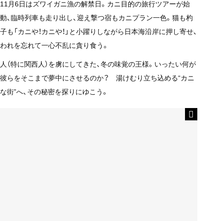
11月6日はズワイガニ漁の解禁日。カニ目的の旅行ツアーが始
動、臨時列車も走り出し、迎え撃つ宿もカニプラン一色。猫も杓
子も「カニや！カニや！」と小躍りしながら日本海沿岸に押し寄せ、
われを忘れて一心不乱に貪り食う。
人（特に関西人）を虜にしてきた、冬の味覚の王様。いったい何が
彼らをそこまで夢中にさせるのか？ 湯けむり立ち込める“カニ
な街”へ、その秘密を探りにゆこう。