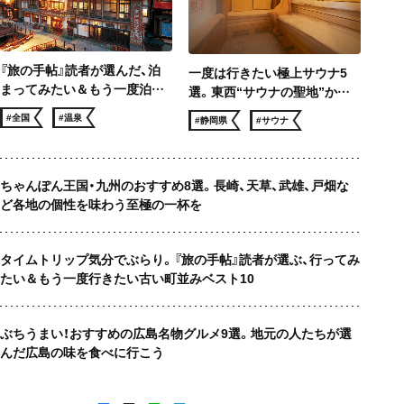
『旅の手帖』読者が選んだ、泊
一度は行きたい極上サウナ5
まってみたい＆もう一度泊ま
選。東西“サウナの聖地”から
りたい 温泉宿ベスト10
サウナー憧れのロケ地まで、冬
#全国
#温泉
#静岡県
#サウナ
でも滝汗！
ちゃんぽん王国・九州のおすすめ8選。長崎、天草、武雄、戸畑な
ど各地の個性を味わう至極の一杯を
タイムトリップ気分でぶらり。『旅の手帖』読者が選ぶ、行ってみ
たい＆もう一度行きたい古い町並みベスト10
ぶちうまい！おすすめの広島名物グルメ9選。地元の人たちが選
んだ広島の味を食べに行こう