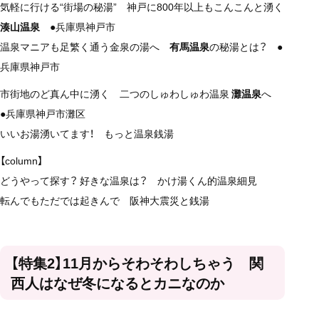
気軽に行ける“街場の秘湯” 神戸に800年以上もこんこんと湧く
湊山温泉
●兵庫県神戸市
温泉マニアも足繁く通う金泉の湯へ
有馬温泉
の秘湯とは？ ●
兵庫県神戸市
市街地のど真ん中に湧く 二つのしゅわしゅわ温泉
灘温泉
へ
●兵庫県神戸市灘区
いいお湯湧いてます！ もっと温泉銭湯
【column】
どうやって探す？ 好きな温泉は？ かけ湯くん的温泉細見
転んでもただでは起きんで 阪神大震災と銭湯
【特集2】11月からそわそわしちゃう 関
西人はなぜ冬になるとカニなのか