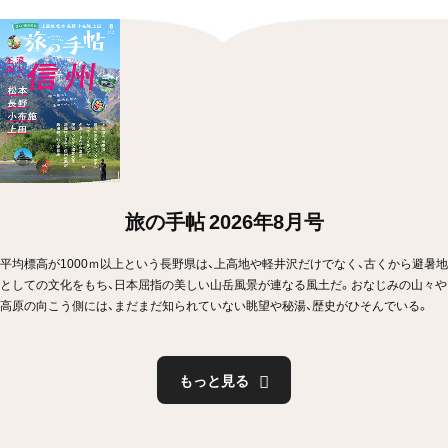
旅の手帖 2026年8月号
平均標高が1000ｍ以上という長野県は、上高地や軽井沢だけでなく、古くから避暑地
としての文化をもち、日本屈指の美しい山岳風景が連なる風土だ。おなじみの山々や
高原の向こう側には、まだまだ知られていない眺望や秘湯、歴史がひそんでいる。
もっと見る