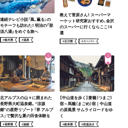
教えて菅原さん！ スーパーマ
連続テレビ小説『風、薫る』の
ーケット研究家おすすめ、金沢
モチーフも訪れた！ 明治の「那
のスーパーに行くならここ！4
須八湯」をめぐる旅へ
選
#栃木県
#温泉
#石川県
#スーパー
街道歩き
北アルプスの山々に囲まれた
【中山道を歩く】妻籠（つまご）
長野県大町温泉郷。“涼源
宿～馬籠（まごめ）宿｜中山道
郷”の星野リゾート『界 アルプ
の原風景 サムライロードをゆ
ス』で贅沢な夏の田舎体験を
く
#長野県
#旅館
#岐阜県
#街道歩き