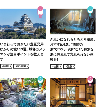
城・城跡
きれいになれるとろとろ温泉、
いま行っておきたい豊臣兄弟
おすすめ6選。“奇跡の
ゆかりの城！ 13選。城郭カメラ
湯”や“ウナギ湯”など、特別な
マンが注目ポイントを教えま
湯に包まれて忘れられない体
す
験を！
#全国
#城・城跡
#全国
#温泉