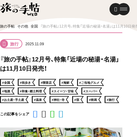
温泉
グルメ
街歩き
旅の手帖
その他
全国
『旅の手帖』12月号、特集「近場の秘湯・名湯」は11月10日発
ニュース
旅行
2025.11.09
新着記事
『旅の手帖』12月号、特集「近場の秘湯・名湯」
は11月10日発売！
#全国
#街歩き
#喫茶店
#海鮮
#ご当地グルメ
#地酒
#和食・郷土料理
#スイーツ・甘味
#スーパー
#お土産・手土産
#温泉
#神社・寺
#宿
#映画
#旅行
この記事をシェア