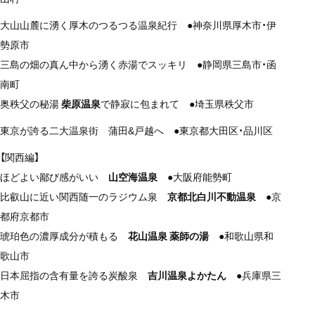
大山山麓に湧く厚木のつるつる温泉紀行 ●神奈川県厚木市・伊
勢原市
三島の畑の真ん中から湧く赤湯でスッキリ ●静岡県三島市・函
南町
奥秩父の秘湯
柴原温泉
で静寂に包まれて ●埼玉県秩父市
東京が誇る二大温泉街 蒲田&戸越へ ●東京都大田区・品川区
【関西編】
ほどよい鄙び感がいい
山空海温泉
●大阪府能勢町
比叡山に近い関西随一のラジウム泉
京都北白川不動温泉
●京
都府京都市
琥珀色の濃厚成分が積もる
花山温泉 薬師の湯
●和歌山県和
歌山市
日本屈指の含有量を誇る炭酸泉
吉川温泉よかたん
●兵庫県三
木市