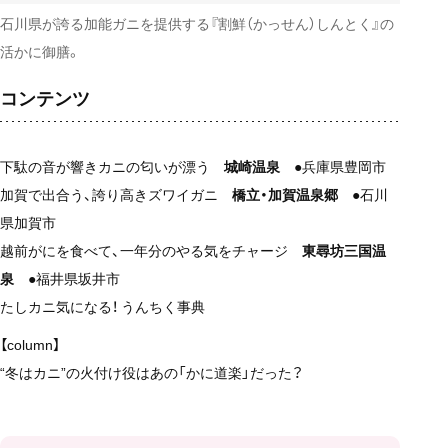
石川県が誇る加能ガニを提供する『割鮮（かっせん）しんとく』の
活かに御膳。
コンテンツ
下駄の音が響きカニの匂いが漂う
城崎温泉
●兵庫県豊岡市
加賀で出合う、誇り高きズワイガニ
橋立・加賀温泉郷
●石川
県加賀市
越前がにを食べて、一年分のやる気をチャージ
東尋坊三国温
泉
●福井県坂井市
たしカニ気になる！ うんちく事典
【column】
“冬はカニ”の火付け役はあの「かに道楽」だった？