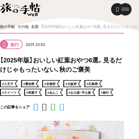
温泉
グルメ
街歩き
旅の手帖
その他
全国
【2025年版】おいしい紅葉おやつ6選。見るだけじゃもった
ニュース
旅行
2025.10.03
新着記事
【2025年版】おいしい紅葉おやつ6選。見るだ
けじゃもったいない、秋のご褒美
#八王子
#愛知県
#京都府
#大阪府
#広島県
#スイーツ
#和菓子
#あんこ
#お土産・手土産
#旅行
この記事をシェア