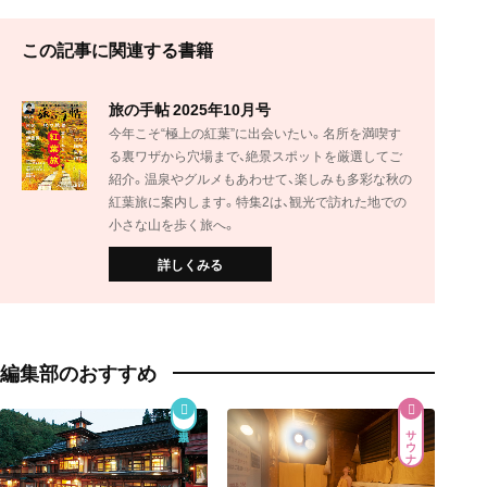
この記事に関連する書籍
旅の手帖 2025年10月号
今年こそ“極上の紅葉”に出会いたい。名所を満喫す
る裏ワザから穴場まで、絶景スポットを厳選してご
紹介。温泉やグルメもあわせて、楽しみも多彩な秋の
紅葉旅に案内します。特集2は、観光で訪れた地での
小さな山を歩く旅へ。
詳しくみる
編集部のおすすめ
サウナ