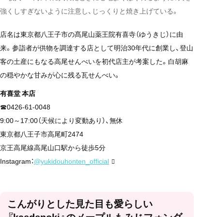
強くしすぎないように注意し、じっくりと焼き上げている。
店名は東京都八王子市の髙尾山薬王院有喜寺（ゆうきじ）に由
来。参詣者が供物を調達する店として明治30年代に創業し、登山
客の土産にもなる高尾せんべいを初代店主が考案した。白胡麻
の穏やかな甘みが心に残る瓦せんべい。
有喜堂 本店
☎0426-61-0048
9:00～17:00（天候により変動あり）、無休
東京都八王子市高尾町2474
京王高尾線高尾山口駅から徒歩5分
Instagram：
@yukidouhonten_official
こんがりとした見た目も愛らしい
『kaedenoki』のメープルもみじフォンダ