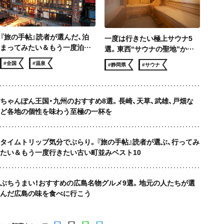
『旅の手帖』読者が選んだ、泊
一度は行きたい極上サウナ5
まってみたい＆もう一度泊ま
選。東西“サウナの聖地”から
りたい 温泉宿ベスト10
サウナー憧れのロケ地まで、冬
#全国
#温泉
#静岡県
#サウナ
でも滝汗！
ちゃんぽん王国・九州のおすすめ8選。長崎、天草、武雄、戸畑な
ど各地の個性を味わう至極の一杯を
タイムトリップ気分でぶらり。『旅の手帖』読者が選ぶ、行ってみ
たい＆もう一度行きたい古い町並みベスト10
ぶちうまい！おすすめの広島名物グルメ9選。地元の人たちが選
んだ広島の味を食べに行こう