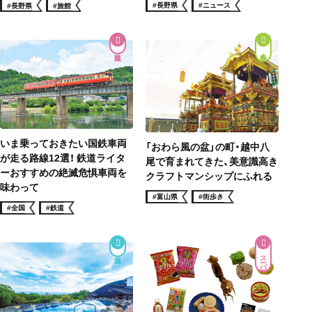
#長野県
#ニュース
#長野県
#旅館
街歩き
いま乗っておきたい国鉄車両
「おわら風の盆」の町・越中八
が走る路線12選！ 鉄道ライタ
尾で育まれてきた、美意識高き
ーおすすめの絶滅危惧車両を
クラフトマンシップにふれる
味わって
#富山県
#街歩き
#全国
#鉄道
スーパー