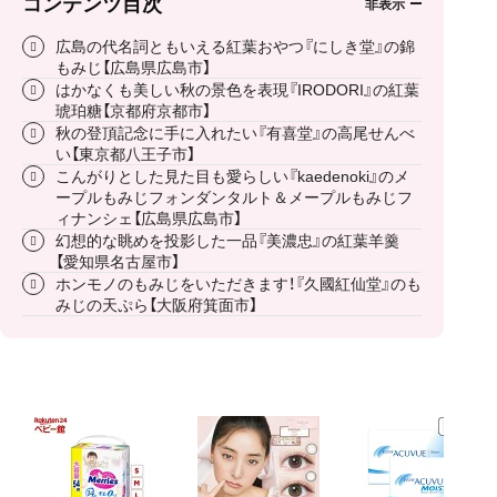
コンテンツ目次
広島の代名詞ともいえる紅葉おやつ『にしき堂』の錦
もみじ【広島県広島市】
はかなくも美しい秋の景色を表現『IRODORI』の紅葉
琥珀糖【京都府京都市】
秋の登頂記念に手に入れたい『有喜堂』の高尾せんべ
い【東京都八王子市】
こんがりとした見た目も愛らしい『kaedenoki』のメ
ープルもみじフォンダンタルト＆メープルもみじフ
ィナンシェ【広島県広島市】
幻想的な眺めを投影した一品『美濃忠』の紅葉羊羹
【愛知県名古屋市】
ホンモノのもみじをいただきます！『久國紅仙堂』のも
みじの天ぷら【大阪府箕面市】