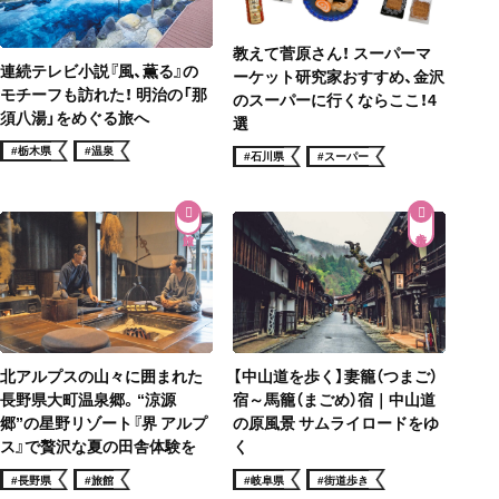
教えて菅原さん！ スーパーマ
連続テレビ小説『風、薫る』の
ーケット研究家おすすめ、金沢
モチーフも訪れた！ 明治の「那
のスーパーに行くならここ！4
須八湯」をめぐる旅へ
選
#栃木県
#温泉
#石川県
#スーパー
街道歩き
北アルプスの山々に囲まれた
【中山道を歩く】妻籠（つまご）
長野県大町温泉郷。“涼源
宿～馬籠（まごめ）宿｜中山道
郷”の星野リゾート『界 アルプ
の原風景 サムライロードをゆ
ス』で贅沢な夏の田舎体験を
く
#長野県
#旅館
#岐阜県
#街道歩き