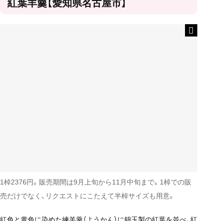
紅葉羊羹【愛知県名古屋市】
1棹2376円。販売期間は9月上旬から11月中旬まで。1棹での販
売だけでなく、リクエストにこたえて半棹サイズも用意。
紅色と黄色に染めた練羊羹（ようかん）に錦玉製の紅葉を並べ、紅