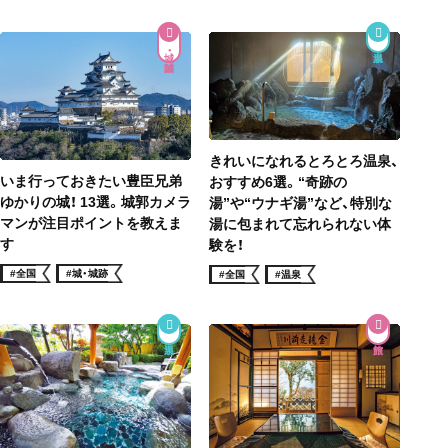
城・城跡
きれいになれるとろとろ温泉、
いま行っておきたい豊臣兄弟
おすすめ6選。“奇跡の
ゆかりの城！ 13選。城郭カメラ
湯”や“ウナギ湯”など、特別な
マンが注目ポイントを教えま
湯に包まれて忘れられない体
す
験を！
#全国
#城・城跡
#全国
#温泉