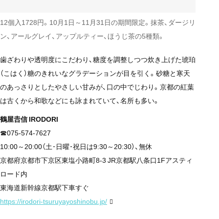
12個入1728円。10月1日～11月31日の期間限定。抹茶、ダージリ
ン、アールグレイ、アップルティー、ほうじ茶の5種類。
歯ざわりや透明度にこだわり、糖度を調整しつつ炊き上げた琥珀
（こはく）糖のきれいなグラデーションが目を引く。砂糖と寒天
のあっさりとしたやさしい甘みが、口の中でじわり。京都の紅葉
は古くから和歌などにも詠まれていて、名所も多い。
鶴屋𠮷信 IRODORI
☎075-574-7627
10:00～20:00（土･日曜･祝日は9:30～20:30）、無休
京都府京都市下京区東塩小路町8-3 JR京都駅八条口1Fアスティ
ロード内
東海道新幹線京都駅下車すぐ
https://irodori-tsuruyayoshinobu.jp/