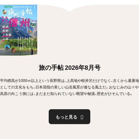
旅の手帖 2026年8月号
平均標高が1000ｍ以上という長野県は、上高地や軽井沢だけでなく、古くから避暑地
としての文化をもち、日本屈指の美しい山岳風景が連なる風土だ。おなじみの山々や
高原の向こう側には、まだまだ知られていない眺望や秘湯、歴史がひそんでいる。
もっと見る