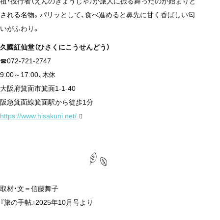
祖・役行者（えんのぎょうじゃ）が旅人に振る舞ったのが始まりと
される名物。パリッとして、食べ進めると鼻先に甘く香ばしい匂
いがふわり。
久國紅仙堂（ひさくにこうせんどう）
☎072-721-2747
9:00～17:00、木休
大阪府箕面市箕面1-1-40
阪急箕面線箕面駅から徒歩1分
https://www.hisakuni.net/
取材・文＝信藤舞子
『旅の手帖』2025年10月号より