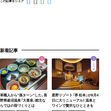
この記事をシェア
新着記事
ニュース
星野リゾート『界 松本』が8月4
革職人から“孫ターン”した、長
日に大リニューアル！ 温泉と
野県釜沼温泉『大喜泉』館主な
ワインで贅沢なひとときを
らではの宿づくりとは