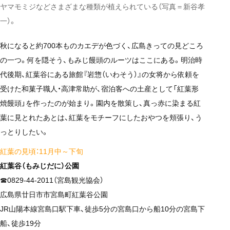
ヤマモミジなどさまざまな種類が植えられている（写真＝新谷孝
一）。
秋になると約700本ものカエデが色づく、広島きっての見どころ
の一つ。何を隠そう、もみじ饅頭のルーツはここにある。明治時
代後期、紅葉谷にある旅館『岩惣（いわそう）』の女将から依頼を
受けた和菓子職人・高津常助が、宿泊客への土産として「紅葉形
焼饅頭」を作ったのが始まり。園内を散策し、真っ赤に染まる紅
葉に見とれたあとは、紅葉をモチーフにしたおやつを頬張り、う
っとりしたい。
紅葉の見頃：11月中～下旬
紅葉谷（もみじだに）公園
☎0829-44-2011（宮島観光協会）
広島県廿日市市宮島町紅葉谷公園
JR山陽本線宮島口駅下車、徒歩5分の宮島口から船10分の宮島下
船、徒歩19分