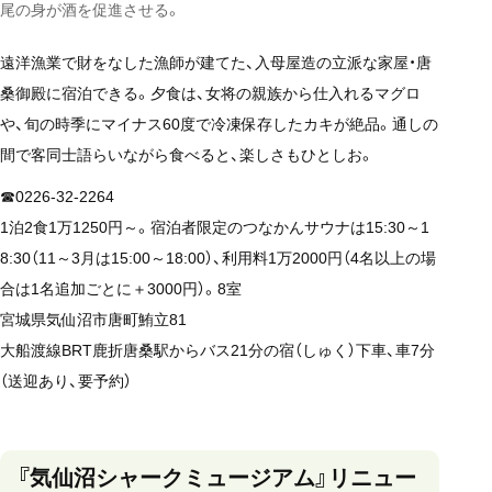
尾の身が酒を促進させる。
遠洋漁業で財をなした漁師が建てた、入母屋造の立派な家屋・唐
桑御殿に宿泊できる。夕食は、女将の親族から仕入れるマグロ
や、旬の時季にマイナス60度で冷凍保存したカキが絶品。通しの
間で客同士語らいながら食べると、楽しさもひとしお。
☎0226-32-2264
1泊2食1万1250円～。宿泊者限定のつなかんサウナは15:30～1
8:30（11～3月は15:00～18:00）、利用料1万2000円（4名以上の場
合は1名追加ごとに＋3000円）。8室
宮城県気仙沼市唐町鮪立81
大船渡線BRT鹿折唐桑駅からバス21分の宿（しゅく）下車、車7分
（送迎あり、要予約）
『気仙沼シャークミュージアム』リニュー