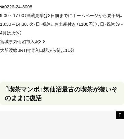
☎0226-24-8008
9:00～17:00（酒蔵見学は3日前までにホームページから要予約。
13:30～14:30、火･日･祝休。お土産付き〈1100円〉）、日･祝休（9～
4月は火休）
宮城県気仙沼市入沢3-8
大船渡線BRT内湾入口駅から徒歩11分
『喫茶マンボ』気仙沼最古の喫茶が装いそ
のままに復活