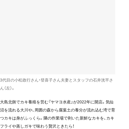
3代目の小松政行さん・登喜子さん夫妻とスタッフの石井洸平さ
ん（左）。
大島北側でカキ養殖を営む『ヤマヨ水産』が2022年に開店。気仙
沼を流れる大川や、周囲の森から腐葉土の養分が流れ込む湾で育
つカキは身がふっくら。隣の作業場で剥いた新鮮なカキを、カキ
フライや蒸しガキで味わう贅沢ときたら！