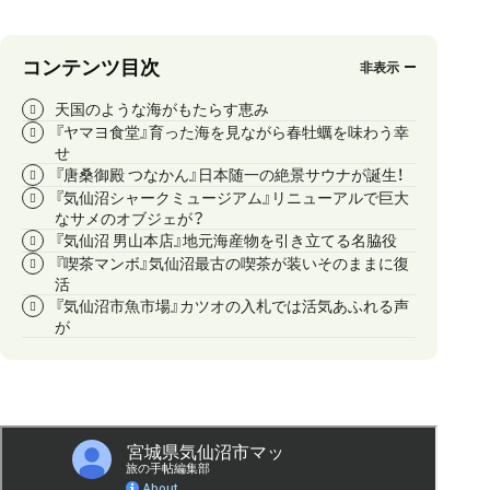
コンテンツ目次
天国のような海がもたらす恵み
『ヤマヨ食堂』育った海を見ながら春牡蠣を味わう幸
せ
『唐桑御殿 つなかん』日本随一の絶景サウナが誕生！
『気仙沼シャークミュージアム』リニューアルで巨大
なサメのオブジェが？
『気仙沼 男山本店』地元海産物を引き立てる名脇役
『喫茶マンボ』気仙沼最古の喫茶が装いそのままに復
活
『気仙沼市魚市場』カツオの入札では活気あふれる声
が