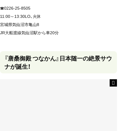
☎0226-25-8505
11:00～13:30LO、火休
宮城県気仙沼市亀山8
JR大船渡線気仙沼駅から車20分
『唐桑御殿 つなかん』日本随一の絶景サウ
ナが誕生！