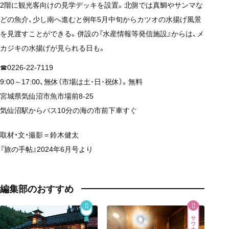
2階に観光客向けの見学デッキを設置。北側では真鯛やサンマな
どの魚介、少し南へ進むと例年5月中旬からカツオの水揚げ風景
を見渡すことができる。併設の『水産情報等発信施設』からは、メ
カジキの水揚げが見られる日も。
☎0226-22-7119
9:00～17:00、無休（市場は土･日･祝休）。無料
宮城県気仙沼市魚市場前8-25
気仙沼駅からバス10分の海の市前下車すぐ
取材・文・撮影＝鈴木健太
『旅の手帖』2024年6月号より
編集部のおすすめ
サウナ