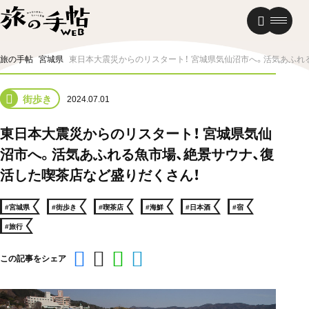
温泉
グルメ
街歩き
旅の手帖
宮城県
東日本大震災からのリスタート！ 宮城県気仙沼市へ。活気あふれ
ニュース
街歩き
2024.07.01
新着記事
東日本大震災からのリスタート！ 宮城県気仙
沼市へ。活気あふれる魚市場、絶景サウナ、復
活した喫茶店など盛りだくさん！
#宮城県
#街歩き
#喫茶店
#海鮮
#日本酒
#宿
#旅行
この記事をシェア