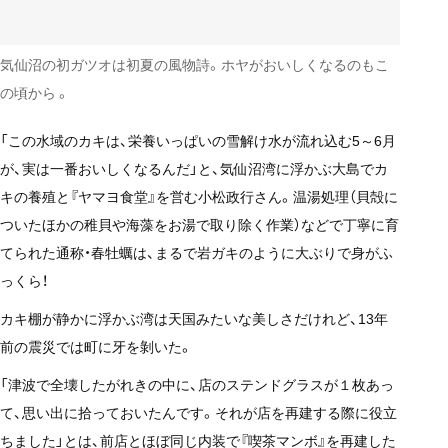
気仙沼の初ガツオは初夏の風物詩。ホヤがおいしくなるのもこ
の頃から 。
「この水域のカキは、栄養いっぱいの雪解け水が流れ込む5～6月
が、実は一番おいしくなるんだ」と、気仙沼湾に浮かぶ大島でカ
キの養殖と『ヤマヨ食堂』を営む小松政行さん。温湯処理（貝殻に
ついたほかの稚貝や海藻をお湯で取り除く作業）などで丁寧に育
てられた通称・春牡蠣は、まるで岩ガキのように大ぶりで身がふ
っくら！
カキ棚が静かに浮かぶ湾は天国みたいな美しさだけれど、13年
前の震災では町に牙を
剝い
た。
「津波で全壊したがれきの中に、店のステンドグラスが１枚あっ
て、思い出に拾っておいたんです。それが店を再建する際に役立
ちました」とは、前店とほぼ同じ内装で『喫茶マンボ』を再建した