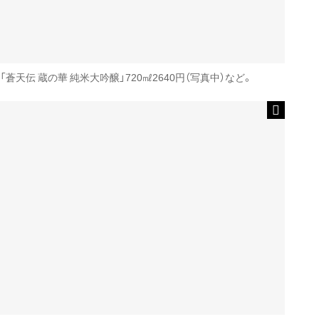
「蒼天伝 蔵の華 純米大吟醸」720㎖2640円（写真中）など。