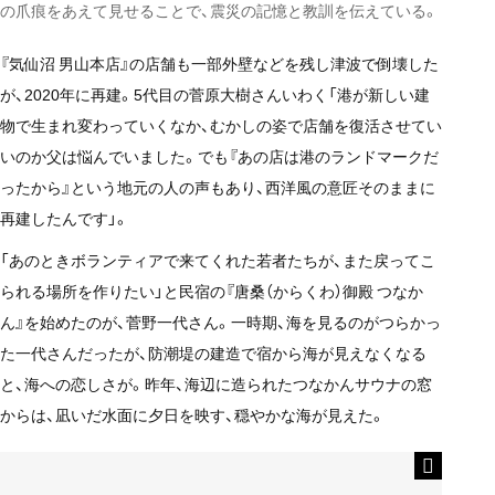
の爪痕をあえて見せることで、震災の記憶と教訓を伝えている。
『気仙沼 男山本店』の店舗も一部外壁などを残し津波で倒壊した
が、2020年に再建。5代目の菅原大樹さんいわく「港が新しい建
物で生まれ変わっていくなか、むかしの姿で店舗を復活させてい
いのか父は悩んでいました。でも『あの店は港のランドマークだ
ったから』という地元の人の声もあり、西洋風の意匠そのままに
再建したんです」。
「あのときボランティアで来てくれた若者たちが、また戻ってこ
られる場所を作りたい」と民宿の『唐桑（からくわ）御殿 つなか
ん』を始めたのが、菅野一代さん。一時期、海を見るのがつらかっ
た一代さんだったが、防潮堤の建造で宿から海が見えなくなる
と、海への恋しさが。昨年、海辺に造られたつなかんサウナの窓
からは、凪いだ水面に夕日を映す、穏やかな海が見えた。