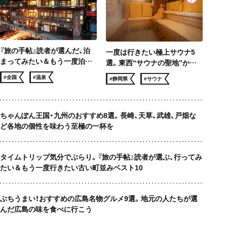
『旅の手帖』読者が選んだ、泊
一度は行きたい極上サウナ5
まってみたい＆もう一度泊ま
選。東西“サウナの聖地”から
りたい 温泉宿ベスト10
サウナー憧れのロケ地まで、冬
#全国
#温泉
#静岡県
#サウナ
でも滝汗！
ちゃんぽん王国・九州のおすすめ8選。長崎、天草、武雄、戸畑な
ど各地の個性を味わう至極の一杯を
タイムトリップ気分でぶらり。『旅の手帖』読者が選ぶ、行ってみ
たい＆もう一度行きたい古い町並みベスト10
ぶちうまい！おすすめの広島名物グルメ9選。地元の人たちが選
んだ広島の味を食べに行こう