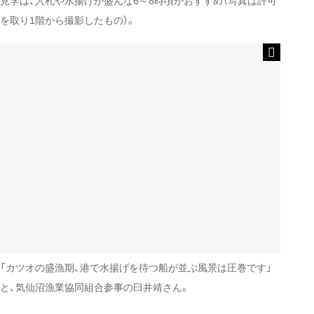
見学は、入札や水揚げが盛んな6～8時頃がおすすめ（写真は許可
を取り1階から撮影したもの）。
「カツオの盛漁期、港で水揚げを待つ船が並ぶ風景は圧巻です」
と、気仙沼漁業協同組合参事の臼井靖さん。