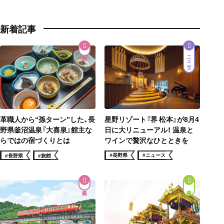
新着記事
ニュース
星野リゾート『界 松本』が8月4
革職人から“孫ターン”した、長
日に大リニューアル！ 温泉と
野県釜沼温泉『大喜泉』館主な
ワインで贅沢なひとときを
らではの宿づくりとは
#長野県
#ニュース
#長野県
#旅館
街歩き