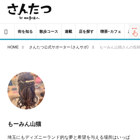
街を知る
散歩コース
連載
店を探す
喫茶・カフェ
居酒屋
HOME
さんたつ公式サポーター（さんサポ）
もーみん山猫さんの投
もーみん山猫
埼玉にもディズニーランド的な夢と希望を与える場所はいっぱ