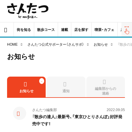
街を知る
散歩コース
連載
店を探す
喫茶・カフェ
居酒屋
HOME
さんたつ公式サポーター（さんサポ）
お知らせ
『散歩の
お知らせ
編集部からの
お知らせ
通知
連絡
さんたつ編集部
2022.09.05
『散歩の達人』最新号、「東京ひとりさんぽ」好評発
売中です！