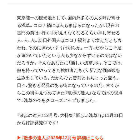
東京随一の観光地として、国内外多くの人を呼び寄せ
る浅草。コロナ禍には人もまばらになったが、現在の
雷門の前は、行く手が見えなくなるくらい押し寄せる
人、人、人。訪日外国人はコロナ禍前より増えたとも言
われ、そのにぎわいぶりは明らか。一方、だからこそ足
が遠のいていたという人も少なからずいるのではない
だろうか。そんなあなたに「新しい浅草」を。そこでは、
熱を持ってやってきた挑戦者たちが、新たな価値観を
生み出している。だからひと昔前ともちょっと違う、
日々、驚きと発見のある街になっているのだ。古くか
らこの街を見つめてきた『散歩の達人』ならではの視点
で、浅草の今をクローズアップしました。
『散歩の達人』12月号、大特集「新しい浅草」は11月21日
から好評発売中です！
▶『散歩の達人』2025年12月号 詳細はこちら