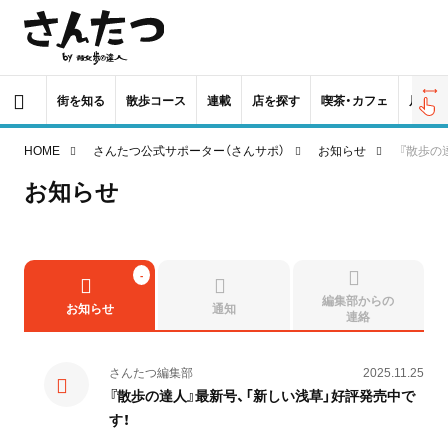
街を知る
散歩コース
連載
店を探す
喫茶・カフェ
居酒屋
HOME
さんたつ公式サポーター（さんサポ）
お知らせ
『散歩の
お知らせ
編集部からの
お知らせ
通知
連絡
さんたつ編集部
2025.11.25
『散歩の達人』最新号、「新しい浅草」好評発売中で
す！