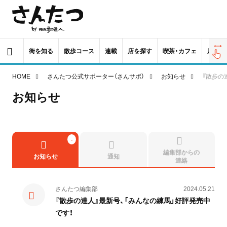
街を知る
散歩コース
連載
店を探す
喫茶・カフェ
居酒屋
HOME
さんたつ公式サポーター（さんサポ）
お知らせ
『散歩の
お知らせ
編集部からの
お知らせ
通知
連絡
さんたつ編集部
2024.05.21
『散歩の達人』最新号、「みんなの練馬」好評発売中
です！