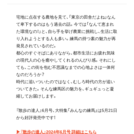
宅地に点在する農地を見て、「東京の田舎だよね」なん
て卑下するのはもう過去の話。今では「なんて恵まれ
た環境なの！」と、自ら手を挙げ農業に挑戦し、生活に取
り入れようとする人も多い。練馬の持つ素の魅力が再
発見されているのだ。
都心のすぐそばにありながら、都市生活にお疲れ気味
の現代人の心を癒やしてくれるのんびり感。それにし
ても、この街を包む不思議なまでの心地よさは一体何
なのだろうか？
時代に追いついたのではなく、むしろ時代の方が追い
ついてきた。そんな練馬区の魅力を、ギュギュっと凝
縮してお届けします。
『散歩の達人』6月号、大特集「みんなの練馬」は5月21日
から好評発売中です！
▶『散歩の達人』2024年6月号 詳細はこちら